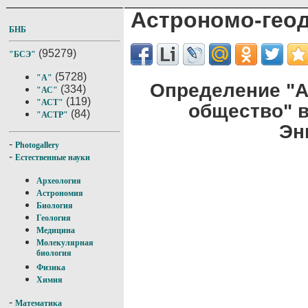
Астрономо-гео
БНБ
(95279)
"БСЭ"
(5728)
"А"
Определение "А
(334)
"АС"
(119)
"АСТ"
общество" 
(84)
"АСТР"
Эн
-
Photogallery
-
Естественные науки
Археология
Астрономия
Биология
Геология
Медицина
Молекулярная
биология
Физика
Химия
-
Математика