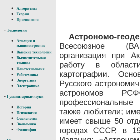
Алгоритмы
Теория
Приложения
-
Технология
Астрономо-ге
Авиация и
Всесоюзное (ВАГ
машиностроение
Высокие технологии
организация при А
Вычислительная
работу в област
техника
Нанотехнология
картографии. Осн
Роботехника
Энергетика
Русского астрономич
Электроника
астрономов Р
-
Гуманитарные науки
профессиональные 
История
также любители; им
Психология
имеет свыше 50 отд
Социология
Экономика
городах СССР, в 1
Философия
Издания: «Астроном
-