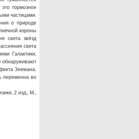
- это тормозное
выми частицами.
ения о природе
лнечной короны
ия света звёзд
рассеяния света
ями Галактики,
е обнаруживают
фекта Зеемана.
ь переменна во
ики, 2 изд., М.,