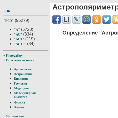
Астрополяримет
БНБ
(95279)
"БСЭ"
(5728)
"А"
Определение "Астро
(334)
"АС"
(119)
"АСТ"
(84)
"АСТР"
-
Photogallery
-
Естественные науки
Археология
Астрономия
Биология
Геология
Медицина
Молекулярная
биология
Физика
Химия
-
Математика