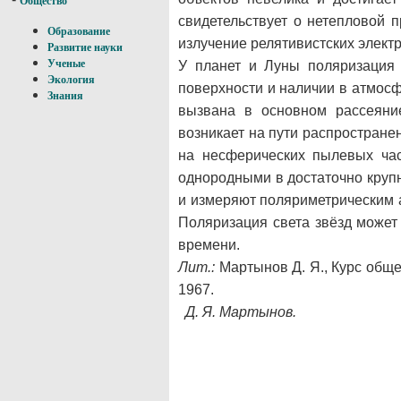
Общество
свидетельствует о нетепловой 
Образование
излучение релятивистских элект
Развитие науки
Ученые
У планет и Луны поляризация 
Экология
поверхности и наличии в атмос
Знания
вызвана в основном рассеяни
возникает на пути распростране
на несферических пылевых час
однородными в достаточно круп
и измеряют поляриметрическим 
Поляризация света звёзд может
времени.
Лит.:
Мартынов Д. Я., Курс общей
1967.
Д. Я. Мартынов.