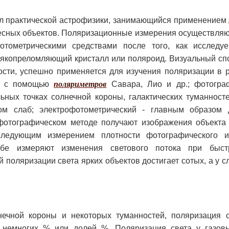
л практической астрофизики, занимающийся применением
есных объектов. Поляризационные измерения осуществляю
отометрическими средствами после того, как исследу
воякопреломляющий кристалл или поляроид. Визуальный сп
ти, успешно применяется для изучения поляризации в р
ет с помощью
поляриметров
Савара, Лио и др.; фотогра
ьных точках солнечной короны, галактических туманносте
ком слаб; электрофотометрический - главным образом
фотографическом методе получают изображения объекта 
следующим измерением плотности фотографического и
собе измеряют изменения светового потока при быс
 поляризации света ярких объектов достигает сотых, а у с
нечной короны и некоторых туманностей, поляризация 
т немногих % или долей %. Поляризация света у газов