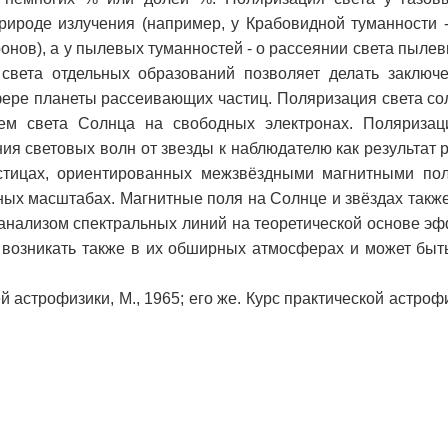
природе излучения (например, у Крабовидной туманности 
ронов), а у пылевых туманностей - о рассеянии света пыле
света отдельных образований позволяет делать заключ
фере планеты рассеивающих частиц. Поляризация света со
ем света Солнца на свободных электронах. Поляризац
ния световых волн от звезды к наблюдателю как результат 
тицах, ориентированных межзвёздными магнитными пол
ных масштабах. Магнитные поля на Солнце и звёздах такж
анализом спектральных линий на теоретической основе эф
 возникать также в их обширных атмосферах и может быт
 астрофизики, М., 1965; его же. Курс практической астрофиз