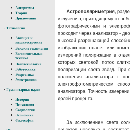
Алгоритмы
Астрополяриметрия,
разде
Теория
излучению, приходящему от неб
Приложения
фотографическими и электроф
-
Технология
проходит через анализатор - д
Авиация и
высокой разрешающей способнос
машиностроение
изображения планет или ком
Высокие технологии
Вычислительная
измерений поляризации в отдел
техника
которых световой поток слит
Нанотехнология
поляризации света звёзд. При 
Роботехника
Энергетика
положения анализатора с по
Электроника
электрофотометрическом спо
-
Гуманитарные науки
анализатора. Точность измерений
долей процента.
История
Психология
Социология
Экономика
Философия
За исключением света сол
объектов невелика и достигае
-