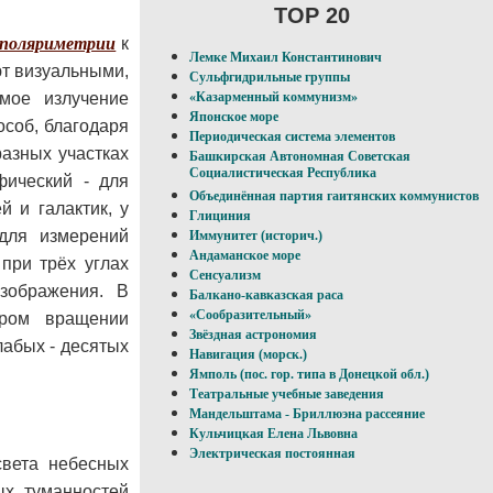
TOP 20
поляриметрии
к
Лемке Михаил Константинович
т визуальными,
Сульфгидрильные группы
емое излучение
«Казарменный коммунизм»
Японское море
особ, благодаря
Периодическая система элементов
азных участках
Башкирская Автономная Советская
Социалистическая Республика
фический - для
Объединённая партия гаитянских коммунистов
й и галактик, у
Глициния
 для измерений
Иммунитет (историч.)
Андаманское море
при трёх углах
Сенсуализм
зображения. В
Балкано-кавказская раса
«Сообразительный»
тром вращении
Звёздная астрономия
лабых - десятых
Навигация (морск.)
Ямполь (пос. гор. типа в Донецкой обл.)
Театральные учебные заведения
Мандельштама - Бриллюэна рассеяние
Кульчицкая Елена Львовна
Электрическая постоянная
света небесных
ых туманностей