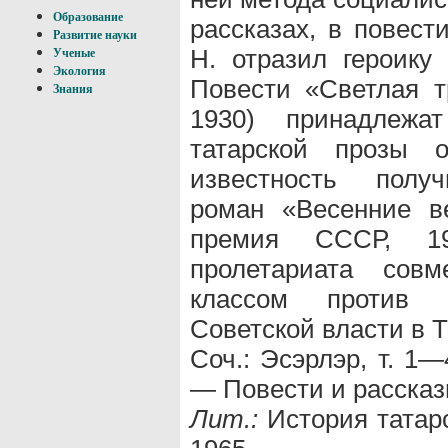
Образование
рассказах, в повест
Развитие науки
Н. отразил героику
Ученые
Экология
Повести «Светлая т
Знания
1930) принадлежа
татарской прозы о
известность получ
роман «Весенние ве
премия СССР, 19
пролетариата сов
классом против 
Советской власти в Т
Соч.: Эсэрлэр, т. 1—
— Повести и рассказы
Лит.:
История татарс