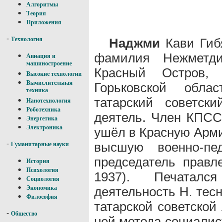
Алгоритмы
Теория
Приложения
-
Наджми
Кави Гиб
Технология
фамилия Нежметдин
Авиация и
машиностроение
Красный Остров, 
Высокие технологии
Вычислительная
Горьковской облас
техника
татарский советск
Нанотехнология
Роботехника
деятель. Член КПСС
Энергетика
Электроника
ушёл в Красную Арми
-
высшую военно-пед
Гуманитарные науки
председатель прав
История
Психология
1937). Печаталс
Социология
деятельность Н. тес
Экономика
Философия
татарской советской
-
Общество
ней метода социалис