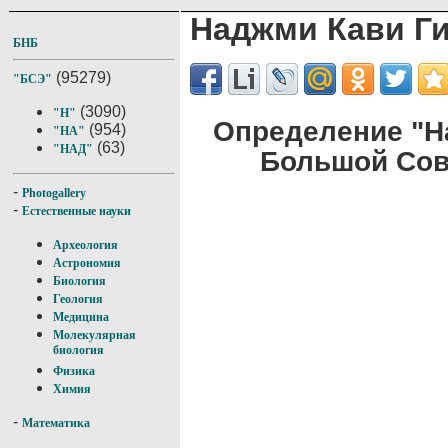
Наджми Кави Г
БНБ
(95279)
"БСЭ"
(3090)
"Н"
Определение "Н
(954)
"НА"
(63)
"НАД"
Большой Сов
-
Photogallery
-
Естественные науки
Археология
Астрономия
Биология
Геология
Медицина
Молекулярная
биология
Физика
Химия
-
Математика