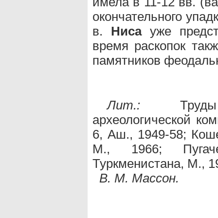
имела в 11-12 вв. (
окончательного упадка
в.
Ниса
уже предст
время раскопок так
памятников феодальн
Лит.:
Труды Юж
археологической комп
6, Аш., 1949-58; Кош
М., 1966; Пугач
Туркменистана, М., 1
В. М. Массон.