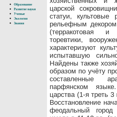
хозяйственных и 
Образование
царской сокровищн
Развитие науки
Ученые
статуи, культовые
Экология
рельефным декором,
Знания
(терракотовая и 
торевтики, вооруж
характеризуют культ
испытавшую сильно
Найдены также хозя
образом по учёту про
составленные а
парфянском языке
царства (1-я треть 3 
Восстановление нача
феодальный город