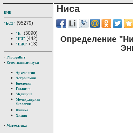
Ниса
БНБ
(95279)
"БСЭ"
(3090)
"Н"
Определение "Ни
(442)
"НИ"
(13)
"НИС"
Эн
-
Photogallery
-
Естественные науки
Археология
Астрономия
Биология
Геология
Медицина
Молекулярная
биология
Физика
Химия
-
Математика