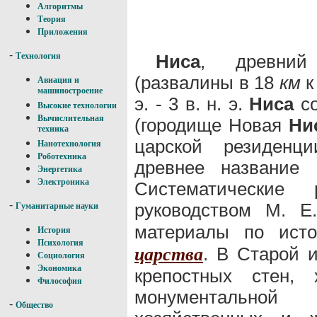
Алгоритмы
Теория
Приложения
-
Ниса
, древний
Технология
(развалины в 18
км
к
Авиация и
машиностроение
э. - 3 в. н. э.
Ниса
со
Высокие технологии
Вычислительная
(городище Новая
Ни
техника
царской резиден
Нанотехнология
Роботехника
древнее название
Энергетика
Электроника
Систематические
-
руководством М. 
Гуманитарные науки
материалы по ист
История
Психология
. В Старой 
царства
Социология
Экономика
крепостных стен, 
Философия
монументальной
-
Общество