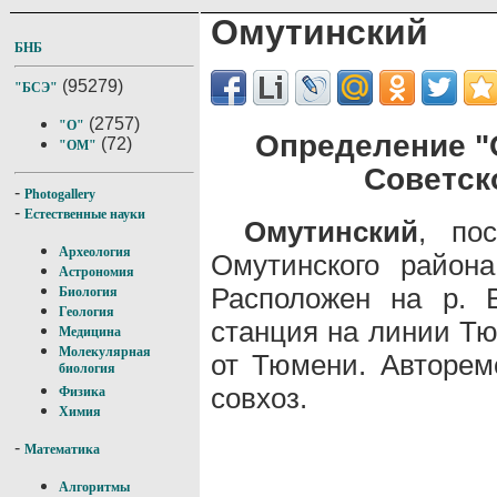
Омутинский
БНБ
(95279)
"БСЭ"
(2757)
"О"
Определение "
(72)
"ОМ"
Советск
-
Photogallery
-
Естественные науки
Омутинский
, пос
Археология
Омутинского район
Астрономия
Расположен на р. В
Биология
Геология
станция на линии Т
Медицина
Молекулярная
от Тюмени. Авторем
биология
совхоз.
Физика
Химия
-
Математика
Алгоритмы