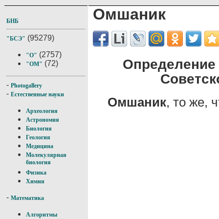
Омшаник
БНБ
(95279)
"БСЭ"
(2757)
"О"
Определение
(72)
"ОМ"
Советск
-
Photogallery
-
Естественные науки
Омшаник
, то же, 
Археология
Астрономия
Биология
Геология
Медицина
Молекулярная
биология
Физика
Химия
-
Математика
Алгоритмы