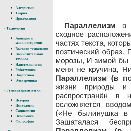
Алгоритмы
Теория
Приложения
Параллелизм
в п
-
Технология
сходное расположен
Авиация и
частях текста, котор
машиностроение
Высокие технологии
поэтический образ. 
Вычислительная
морозы, И зимой бы 
техника
Нанотехнология
меня не кручина, Ни
Роботехника
Энергетика
Параллелизм (в по
Электроника
жизни природы и 
-
Гуманитарные науки
распространён в н
История
осложняется вводо
Психология
(«Не былинушка в
Социология
Экономика
Зашаталася беспри
Философия
Параллелизм (в п
-