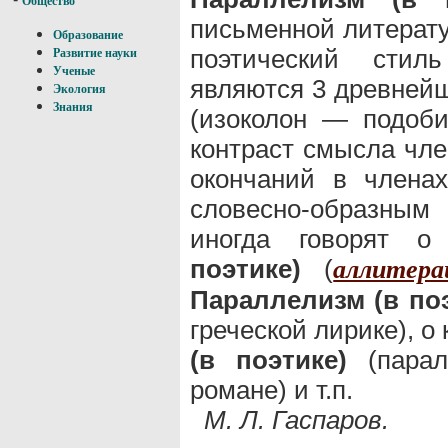
Общество
письменной литерату
Образование
поэтический стил
Развитие науки
Ученые
являются 3 древнейш
Экология
Знания
(изоколон — подоб
контраст смысла чле
окончаний в члена
словесно-образны
иногда говорят 
поэтике)
(
аллитера
Параллелизм (в по
греческой лирике), 
(в поэтике)
(парал
романе) и т.п.
М. Л. Гаспаров.