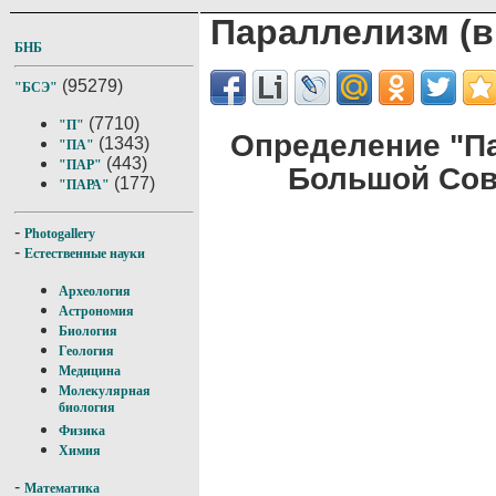
Параллелизм (в
БНБ
(95279)
"БСЭ"
(7710)
"П"
Определение "Па
(1343)
"ПА"
(443)
"ПАР"
Большой Сов
(177)
"ПАРА"
-
Photogallery
-
Естественные науки
Археология
Астрономия
Биология
Геология
Медицина
Молекулярная
биология
Физика
Химия
-
Математика