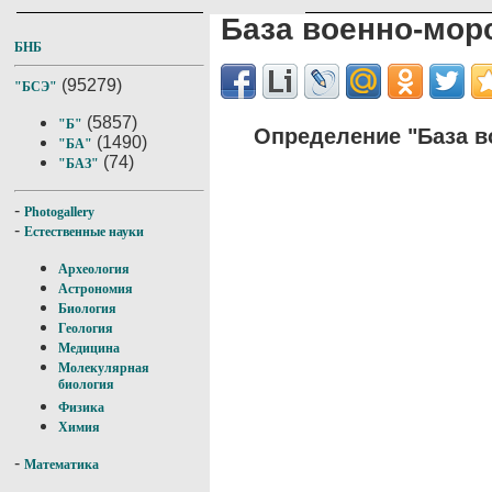
База военно-мор
БНБ
(95279)
"БСЭ"
(5857)
"Б"
Определение "База в
(1490)
"БА"
(74)
"БАЗ"
-
Photogallery
-
Естественные науки
Археология
Астрономия
Биология
Геология
Медицина
Молекулярная
биология
Физика
Химия
-
Математика