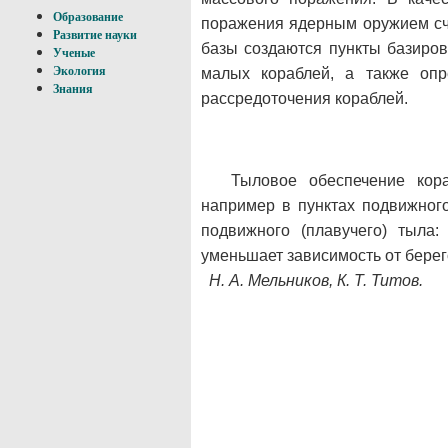
Образование
поражения ядерным оружием счи
Развитие науки
базы создаются пункты базиров
Ученые
Экология
малых кораблей, а также опр
Знания
рассредоточения кораблей.
Тыловое обеспечение кора
например в пунктах подвижног
подвижного (плавучего) тыла:
уменьшает зависимость от бере
Н. А. Мельников, К. Т. Титов.