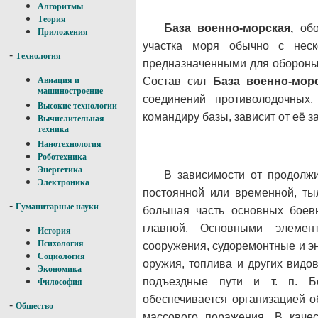
Алгоритмы
Теория
База военно-морская,
обо
Приложения
участка моря обычно с неск
-
Технология
предназначенными для обороны
Состав сил
База военно-мор
Авиация и
машиностроение
соединений противолодочных,
Высокие технологии
командиру базы, зависит от её з
Вычислительная
техника
Нанотехнология
Роботехника
Энергетика
В зависимости от продолж
Электроника
постоянной или временной, ты
-
Гуманитарные науки
большая часть основных боевы
главной. Основными элеме
История
Психология
сооружения, судоремонтные и э
Социология
оружия, топлива и других видо
Экономика
подъездные пути и т. п. Б
Философия
обеспечивается организацией о
-
Общество
массового поражения. В каче