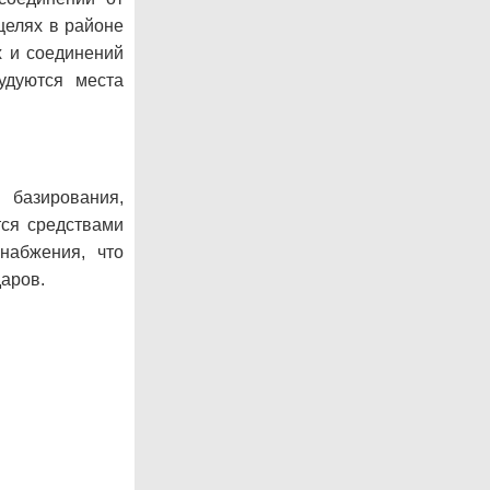
целях в районе
х и соединений
удуются места
 базирования,
тся средствами
набжения, что
аров.