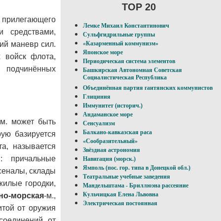
TOP 20
 прилегающего
Лемке Михаил Константинович
и средствами,
Сульфгидрильные группы
ий маневр сил.
«Казарменный коммунизм»
Японское море
х войск флота,
Периодическая система элементов
, подчинённых
Башкирская Автономная Советская
Социалистическая Республика
Объединённая партия гаитянских коммунистов
Глициния
Иммунитет (историч.)
Андаманское море
-м. может быть
Сенсуализм
Балкано-кавказская раса
рую базируется
«Сообразительный»
а, называется
Звёздная астрономия
я: причальные
Навигация (морск.)
Ямполь (пос. гор. типа в Донецкой обл.)
сеналы, склады
Театральные учебные заведения
жилые городки,
Мандельштама - Бриллюэна рассеяние
Кульчицкая Елена Львовна
но-морская
-м.,
Электрическая постоянная
итой от оружия
соединений от