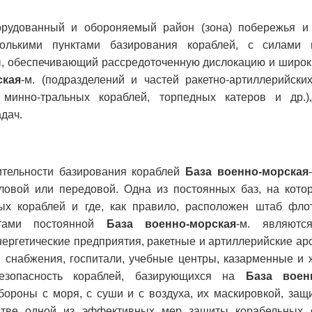
рудованный и обороняемый район (зона) побережья и
олькими пунктами базирования кораблей, с силами 
, обеспечивающий рассредоточенную дислокацию и широк
ская
-м. (подразделений и частей ракетно-артиллерийски
 минно-тральных кораблей, торпедных катеров и др.)
адач.
ительности базирования кораблей
База военно-морская
ловой или передовой. Одна из постоянных баз, на кото
х кораблей и где, как правило, расположен штаб флот
нтами постоянной
База военно-морская
-м. являютс
нергетические предприятия, ракетные и артиллерийские ар
в снабжения, госпитали, учебные центры, казарменные и 
езопасность кораблей, базирующихся на
База воен
бороны с моря, с суши и с воздуха, их маскировкой, защ
стве одной из эффективных мер защиты корабельных 