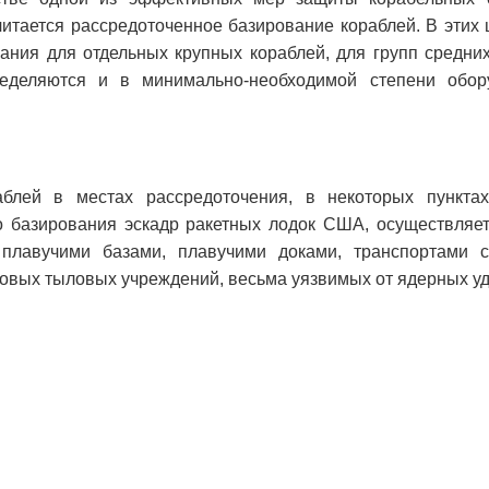
тается рассредоточенное базирование кораблей. В этих 
ания для отдельных крупных кораблей, для групп средни
еделяются и в минимально-необходимой степени обор
блей в местах рассредоточения, в некоторых пунктах
о базирования эскадр ракетных лодок США, осуществляе
 плавучими базами, плавучими доками, транспортами с
говых тыловых учреждений, весьма уязвимых от ядерных уд