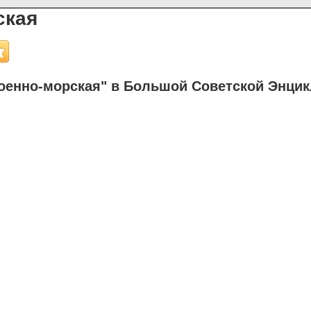
ская
оенно-морская" в Большой Советской Энци