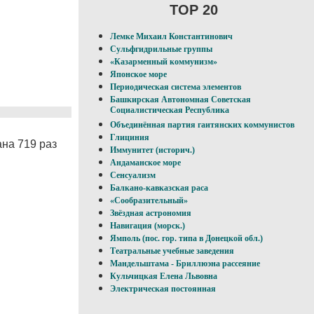
TOP 20
Лемке Михаил Константинович
Сульфгидрильные группы
«Казарменный коммунизм»
Японское море
Периодическая система элементов
Башкирская Автономная Советская
Социалистическая Республика
Объединённая партия гаитянских коммунистов
Глициния
на 719 раз
Иммунитет (историч.)
Андаманское море
Сенсуализм
Балкано-кавказская раса
«Сообразительный»
Звёздная астрономия
Навигация (морск.)
Ямполь (пос. гор. типа в Донецкой обл.)
Театральные учебные заведения
Мандельштама - Бриллюэна рассеяние
Кульчицкая Елена Львовна
Электрическая постоянная