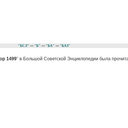
"БСЭ"
"Б"
"БА"
"БАЗ"
>>
>>
>>
ор 1499
" в Большой Советской Энциклопедии была прочита