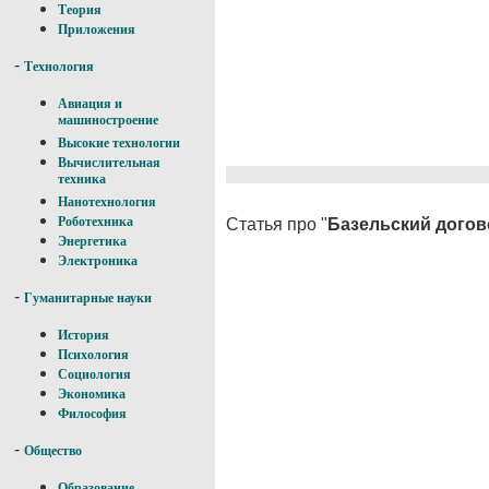
Теория
Приложения
-
Технология
Авиация и
машиностроение
Высокие технологии
Вычислительная
техника
Нанотехнология
Роботехника
Статья про "
Базельский догов
Энергетика
Электроника
-
Гуманитарные науки
История
Психология
Социология
Экономика
Философия
-
Общество
Образование