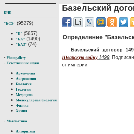
Базельский дого
БНБ
(95279)
"БСЭ"
(5857)
"Б"
Определение "Базельск
(1490)
"БА"
(74)
"БАЗ"
Базельский договор 149
Швабскую войну
1499
.
Подписан
-
Photogallery
-
Естественные науки
от империи.
Археология
Астрономия
Биология
Геология
Медицина
Молекулярная биология
Физика
Химия
-
Математика
Алгоритмы