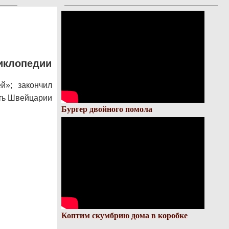
иклопедии
»; закончил
сть Швейцарии
Бургер двойного помола
Коптим скумбрию дома в коробке