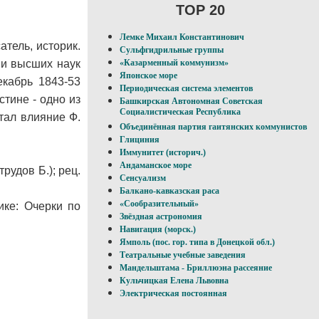
TOP 20
Лемке Михаил Константинович
атель, историк.
Сульфгидрильные группы
ии высших наук
«Казарменный коммунизм»
Японское море
екабрь 1843-53
Периодическая система элементов
тине - одно из
Башкирская Автономная Советская
Социалистическая Республика
тал влияние Ф.
Объединённая партия гаитянских коммунистов
Глициния
Иммунитет (историч.)
Андаманское море
рудов Б.); рец.
Сенсуализм
Балкано-кавказская раса
«Сообразительный»
ике: Очерки по
Звёздная астрономия
Навигация (морск.)
Ямполь (пос. гор. типа в Донецкой обл.)
Театральные учебные заведения
Мандельштама - Бриллюэна рассеяние
Кульчицкая Елена Львовна
Электрическая постоянная