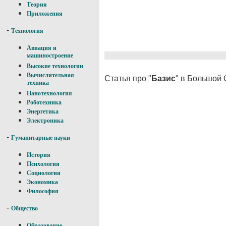
Теория
Приложения
-
Технология
Авиация и
машиностроение
Высокие технологии
Вычислительная
Статья про "
Базис
" в Большой 
техника
Нанотехнология
Роботехника
Энергетика
Электроника
-
Гуманитарные науки
История
Психология
Социология
Экономика
Философия
-
Общество
Образование