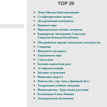
TOP 20
Лемке Михаил Константинович
Сульфгидрильные группы
«Казарменный коммунизм»
Японское море
Периодическая система элементов
Башкирская Автономная Советская
Социалистическая Республика
Объединённая партия гаитянских коммунистов
Глициния
Иммунитет (историч.)
Андаманское море
Сенсуализм
Балкано-кавказская раса
«Сообразительный»
Звёздная астрономия
Навигация (морск.)
Ямполь (пос. гор. типа в Донецкой обл.)
Театральные учебные заведения
Мандельштама - Бриллюэна рассеяние
Кульчицкая Елена Львовна
Электрическая постоянная