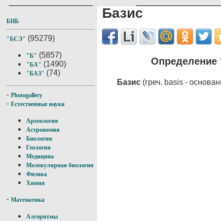
Базис
БНБ
(95279)
"БСЭ"
(5857)
"Б"
Определение 
(1490)
"БА"
(74)
"БАЗ"
Базис
(греч. basis - основа
-
Photogallery
-
Естественные науки
Археология
Астрономия
Биология
Геология
Медицина
Молекулярная биология
Физика
Химия
-
Математика
Алгоритмы