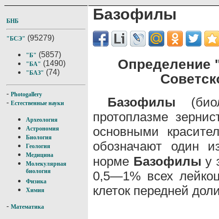
Базофилы
БНБ
(95279)
"БСЭ"
(5857)
"Б"
Определение 
(1490)
"БА"
(74)
"БАЗ"
Советск
-
Photogallery
Базофилы
(биол
-
Естественные науки
протоплазме зернис
Археология
основными красите
Астрономия
Биология
обозначают один 
Геология
Медицина
норме
Базофилы
у 
Молекулярная
биология
0,5—1% всех лейкоц
Физика
клеток передней дол
Химия
-
Математика