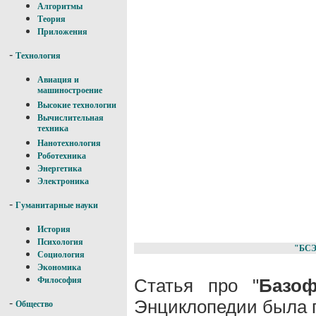
Алгоритмы
Теория
Приложения
-
Технология
Авиация и
машиностроение
Высокие технологии
Вычислительная
техника
Нанотехнология
Роботехника
Энергетика
Электроника
-
Гуманитарные науки
История
Психология
"БСЭ
Социология
Экономика
Статья про "
Базо
Философия
Энциклопедии была п
-
Общество