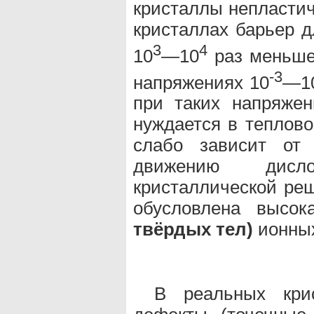
кристаллы непластич
кристаллах барьер 
3
4
10
—10
раз меньше 
-3
напряжениях 10
—1
при таких напряже
нуждается в теплово
слабо зависит от 
движению дисл
кристаллической ре
обусловлена высо
твёрдых тел)
ионных
В реальных кри