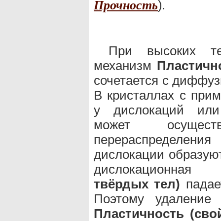
)
.
Прочность
При высоких те
механизм
Пластичн
сочетается с диффу
В кристаллах с при
у дислокаций или
может осущест
перераспределения
дислокации образую
дислокационна
твёрдых тел)
падае
Поэтому удаление
Пластичность (сво