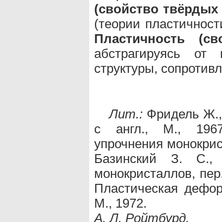
(свойство твёрдых 
(теории пластичност
Пластичность (св
абстрагируясь от 
структуры, сопротив
Лит.:
Фридель Ж., 
с англ., М., 196
упрочнения монокрист
Базинский З. С.,
монокристаллов, пер. 
Пластическая деформ
М., 1972.
А. Л. Ройтбурд.