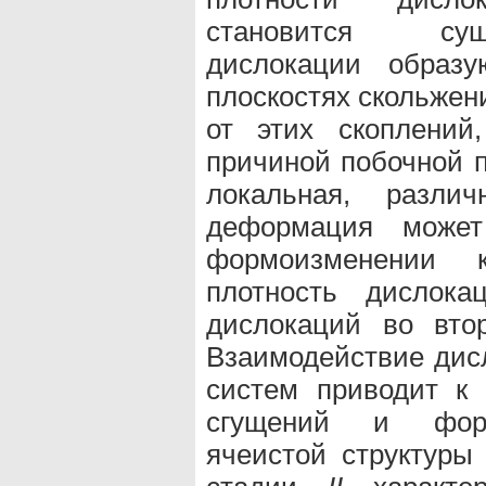
становится сущ
дислокации образу
плоскостях скольжен
от этих скоплений
причиной побочной 
локальная, разли
деформация може
формоизменении к
плотность дислока
дислокаций во вто
Взаимодействие дис
систем приводит к
сгущений и форм
ячеистой структуры 