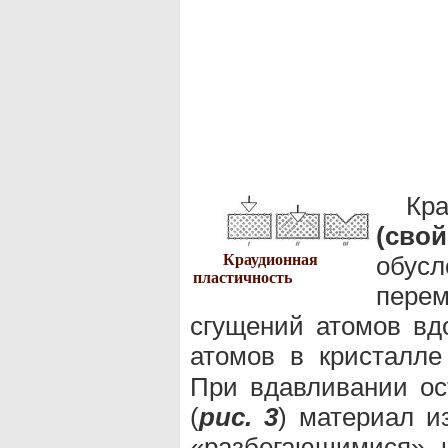
К
(св
Краудионная
обу
пластичность
пере
сгущений атомов вд
атомов в кристалл
При вдавливании ос
(
рис. 3
) материал и
«разбегающимися» и