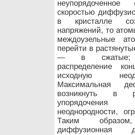
неупорядоченное
скоростью диффузио
в кристалле соз
напряжений, то атом
междоузельные ат
перейти в растянуты
— в сжатые; в
распределение кон
исходную неод
Максимальная де
возникнуть в ре
упорядочения 
неоднородности, ог
Таким образом
диффузионная д