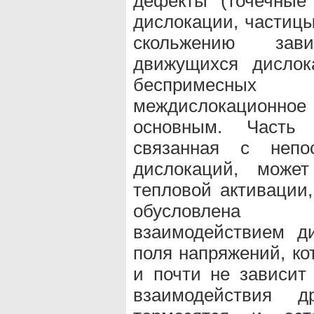
дефекты (точечные
дислокации, частицы
скольжению зав
движущихся дислок
беспримесных п
междислокационно
основным. Часть 
связанная с непос
дислокаций, може
тепловой активации
обусловлена
взаимодействием д
поля напряжений, ко
и почти не зависит 
взаимодействия 