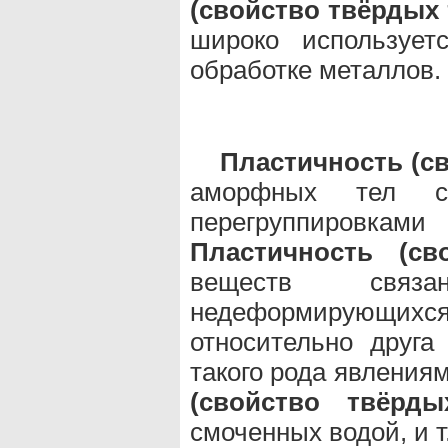
(свойство твёрдых 
широко использует
обработке металлов.
Пластичность (с
аморфных тел с
перегруппировк
Пластичность (св
веществ связ
недеформирующих
относительно друга
такого рода явления
(свойство твёрды
смоченных водой, и т