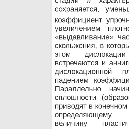
стадии
II
характер
сохраняется, умень
коэффициент упроч
увеличением плотн
«выдавливание» час
скольжения, в котор
этом дислокации
встречаются и анниг
дислокационной пл
падением коэффици
Параллельно начи
сплошности (образо
приводят в конечном
определяющему 
величину пласти