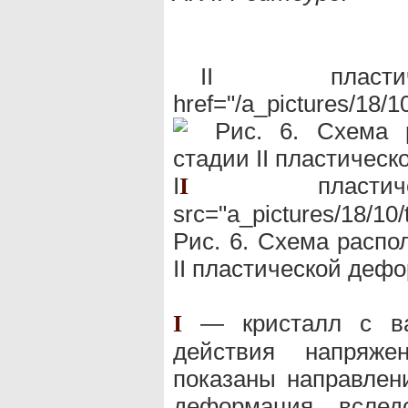
II пластич
href="/a_pictures/18/
I
пластичес
I
src="a_pictures/18/10
Рис. 6. Схема распо
II пластической деф
— кристалл с ва
I
действия напряже
показаны направлен
деформация вслед