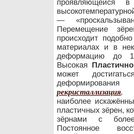
проявляющейся в
высокотемпературно
— «проскальзыва
Перемещение зёре
происходит подобн
материалах и в нек
деформацию до 100
Высокая
Пластично
может достигат
деформировани
,
п
рекристаллизация
наиболее искажённы
пластичных зёрен, к
зёрнами с более
Постоянное вос