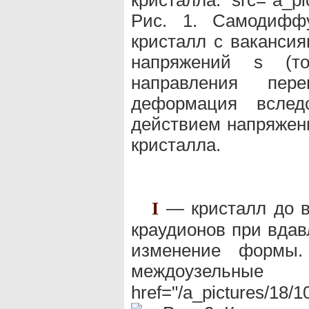
кристалла." src="a_pi
Рис. 1. Самодиффу
кристалл с ваканси
напряжений s (то
направления пер
деформация вслед
действием напряжени
кристалла.
— кристалл до в
I
краудионов при вдав
изменение формы.
междоу
href="/a_pictures/18/