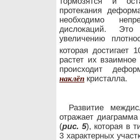
тормозятся и ост
протекания деформ
необходимо непр
дислокаций. Это
увеличению плотно
которая достигает 1
растет их взаимное
происходит дефор
кристалла.
наклёп
Развитие междис
отражает диаграмм
(
рис. 5
), которая в 
3 характерных участ