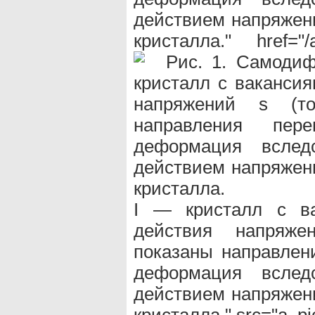
действием напряжени
кристалла." href="/a
I — кристалл с в
действия напряже
показаны направлен
деформация вслед
действием напряжени