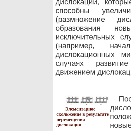
дислокации, котор
способны увелич
(размножение дис
образования но
исключительных сл
(например, на
дислокационных ми
случаях развитие
движением дислокац
По
дисл
Элементарное
скольжение в результате
полож
перемещения
новы
дислокации