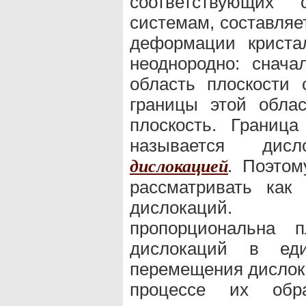
соответствующих
системам, составляе
деформации криста
неоднородно: снача
область плоскости 
границы этой обла
плоскость. Граница
называется дис
.
Поэтому
дислокацией
рассматривать как
дислокаций. 
пропорциональна п
дислокаций в ед
перемещения дислока
процессе их обра