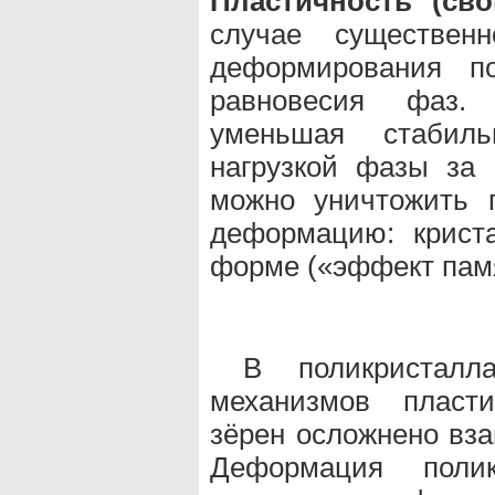
Пластичность (сво
случае существен
деформирования п
равновесия фаз.
уменьшая стабиль
нагрузкой фазы за 
можно уничтожить 
деформацию: крист
форме («эффект пам
В поликристалл
механизмов пласт
зёрен осложнено вз
Деформация поли