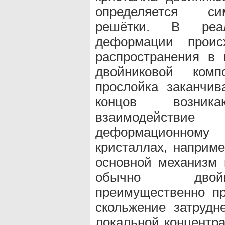
определяется си
решётки. В реал
деформации проис
распространения в 
двойниковой комп
прослойка заканчив
концов возник
взаимодействие
деформационному
кристаллах, наприм
основной механизм 
обычно двойн
преимущественно пр
скольжение затрудн
локальной концентр