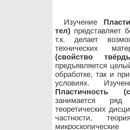
Изучение
Пласт
тел)
представляет б
т.к. делает возм
технических ма
(свойство твёрд
предъявляется целый
обработке, так и пр
условиях. Изуче
Пластичность (
занимается ряд 
теоретических дисци
частности, теор
микроскопическ