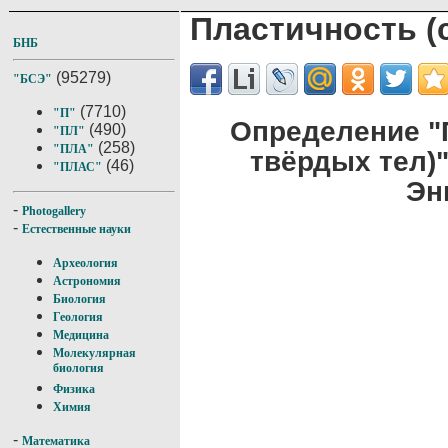
Пластичность (
БНБ
(95279)
"БСЭ"
(7710)
"П"
Определение "
(490)
"ПЛ"
(258)
"ПЛА"
твёрдых тел)
(46)
"ПЛАС"
Эн
-
Photogallery
-
Естественные науки
Археология
Астрономия
Биология
Геология
Медицина
Молекулярная
биология
Физика
Химия
-
Математика