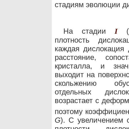
стадиям эволюции ди
На стадии
(с
I
плотность дислока
каждая дислокация 
расстояние, сопо
кристалла, и знач
выходит на поверхно
скольжению обус
отдельных дисло
возрастает с деформ
поэтому коэффициент
G
). С увеличением 
плотности дисло