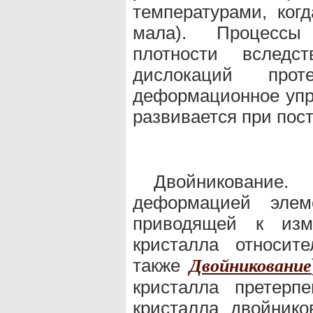
температурами, ког
мала). Процессы
плотности вследс
дислокаций прот
деформационное упр
развивается при пост
Двойникование
деформацией элеме
приводящей к изм
кристалла относит
также
Двойникование
кристалла претерпе
кристалла двойнико