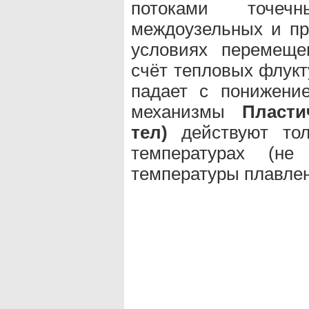
потоками точечн
междоузельных и пр
условиях перемеще
счёт тепловых флукт
падает с понижени
механизмы
Пласти
тел)
действуют тол
температурах (н
температуры плавлен