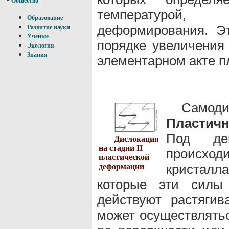
Общество
температурой,
Образование
деформирования. Э
Развитие науки
Ученые
порядке увеличения
Экология
Знания
элементарном акте 
Самоди
Пластичн
Под де
Дислокация
на стадии II
происход
пластической
кристалла
деформации
которые эти силы 
действуют растяги
может осуществлять