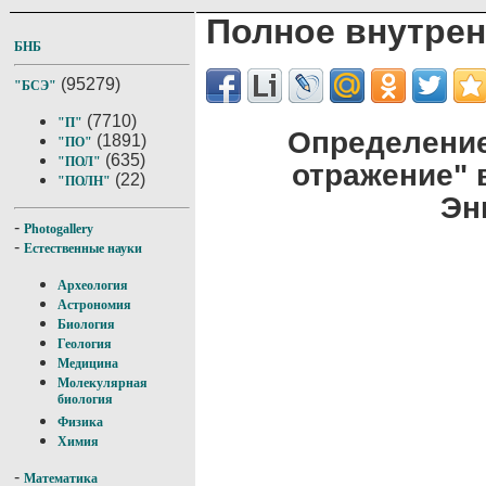
Полное внутрен
БНБ
(95279)
"БСЭ"
(7710)
"П"
Определение
(1891)
"ПО"
(635)
"ПОЛ"
отражение" 
(22)
"ПОЛН"
Эн
-
Photogallery
-
Естественные науки
Археология
Астрономия
Биология
Геология
Медицина
Молекулярная
биология
Физика
Химия
-
Математика