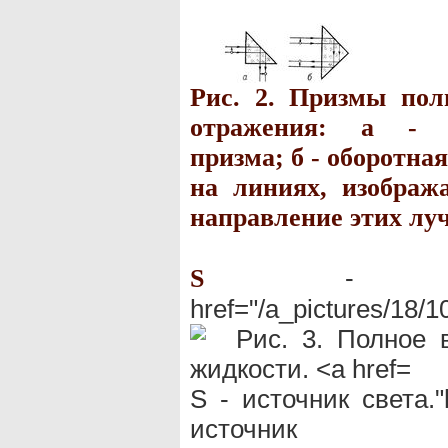
Рис. 2. Призмы пол
отражения: а - п
призма; б - оборотна
на линиях, изображ
направление этих луч
- источ
S
href="/a_pictures/18/
S - источник света."h
источн