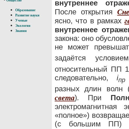
Общество
внутреннее отраж
После открытия
Сне
Образование
Развитие науки
ясно, что в рамках
г
Ученые
Экология
внутреннее отраже
Знания
закона: оно обусловл
не может превышат
задаётся условие
относительный ПП 1
следовательно,
i
пр
разных длин волн (
)
.
При
Пол
света
электромагнитная 
«полное») возвращае
(с большим ПП) 