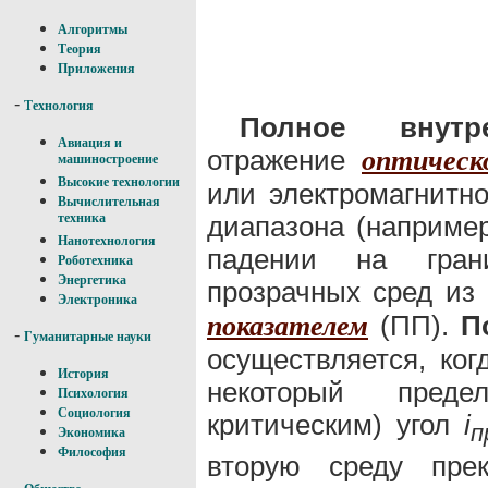
Алгоритмы
Теория
Приложения
-
Технология
Полное внутр
Авиация и
отражение
оптическ
машиностроение
Высокие технологии
или электромагнитно
Вычислительная
диапазона (например
техника
Нанотехнология
падении на гран
Роботехника
Энергетика
прозрачных сред и
Электроника
(ПП).
П
показателем
-
Гуманитарные науки
осуществляется, ко
История
некоторый преде
Психология
Социология
критическим) угол
i
п
Экономика
Философия
вторую среду пре
-