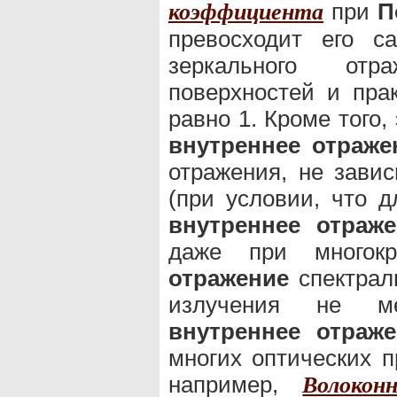
при
П
коэффициента
превосходит его с
зеркального отр
поверхностей и пра
равно 1. Кроме того
внутреннее отраже
отражения, не зави
(при условии, что 
внутреннее отраже
даже при многок
отражение
спектраль
излучения не м
внутреннее отраже
многих оптических п
например,
Волокон