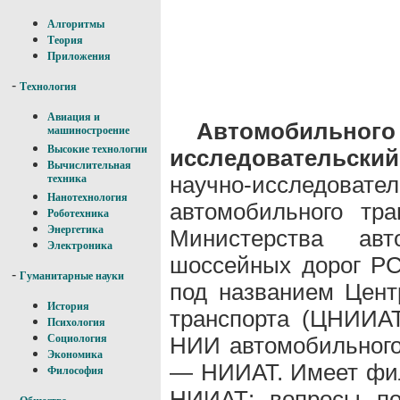
Алгоритмы
Теория
Приложения
-
Технология
Авиация и
Автомобильно
машиностроение
Высокие технологии
исследовательский
Вычислительная
научно-исслед
техника
Нанотехнология
автомобильного тр
Роботехника
Энергетика
Министерства авт
Электроника
шоссейных дорог РС
-
Гуманитарные науки
под названием Цен
История
транспорта (ЦНИИА
Психология
НИИ автомобильного
Социология
Экономика
— НИИАТ. Имеет фил
Философия
НИИАТ: вопросы по
-