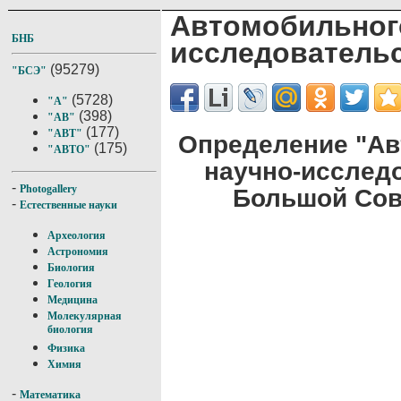
Автомобильног
БНБ
исследовательс
(95279)
"БСЭ"
(5728)
"А"
(398)
"АВ"
(177)
"АВТ"
Определение "Ав
(175)
"АВТО"
научно-исследо
-
Photogallery
Большой Сов
-
Естественные науки
Археология
Астрономия
Биология
Геология
Медицина
Молекулярная
биология
Физика
Химия
-
Математика