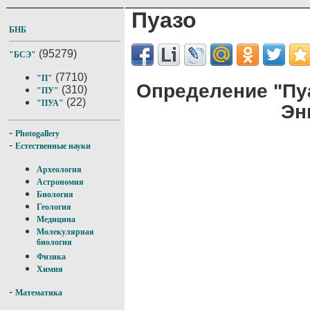
Пуазо
БНБ
(95279)
"БСЭ"
(7710)
"П"
Определение "Пу
(310)
"ПУ"
(22)
"ПУА"
Эн
-
Photogallery
-
Естественные науки
Археология
Астрономия
Биология
Геология
Медицина
Молекулярная
биология
Физика
Химия
-
Математика