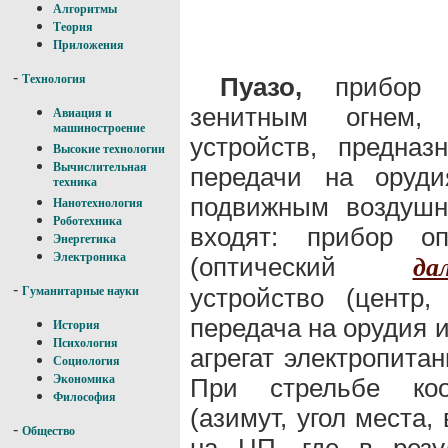
Алгоритмы
Теория
Приложения
-
Пуазо,
прибор у
Технология
зенитным огнем,
Авиация и
машиностроение
устройств, предна
Высокие технологии
Вычислительная
передачи на оруд
техника
подвижным воздуш
Нанотехнология
Роботехника
входят: прибор оп
Энергетика
Электроника
(оптический
да
-
устройство (центр
Гуманитарные науки
передача на орудия 
История
Психология
агрегат электропита
Социология
Экономика
При стрельбе ко
Философия
(азимут, угол места
-
Общество
на ЦП, где в резу