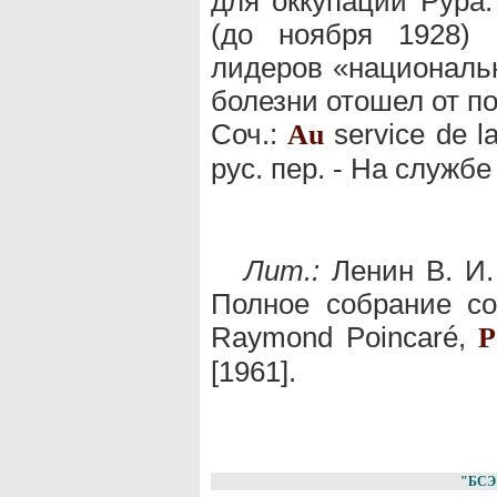
для оккупации Рура.
(до ноября 1928) 
лидеров «национальн
болезни отошел от п
Соч.:
service de la
Au
рус. пер. - На службе 
Лит.:
Ленин В. И.
Полное собрание соч.
Raymond Poincaré,
P
[1961].
"БСЭ