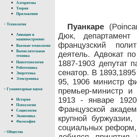
Алгоритмы
Теория
Приложения
-
Пуанкаре
(Poincar
Технология
Дюк, департамент 
Авиация и
машиностроение
французский полит
Высокие технологии
Вычислительная
деятель. Адвокат п
техника
1887-1903 депутат п
Нанотехнология
Роботехника
сенатор. В 1893,189
Энергетика
Электроника
95, 1906 министр фи
-
премьер-министр и
Гуманитарные науки
1913 - январе 1920
История
Психология
Французской академ
Социология
крупной буржуазии,
Экономика
Философия
социальных реформ, 
-
Общество
добился принятия 