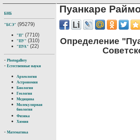
Пуанкаре Райм
БНБ
(95279)
"БСЭ"
(7710)
"П"
Определение "Пу
(310)
"ПУ"
(22)
"ПУА"
Советск
-
Photogallery
-
Естественные науки
Археология
Астрономия
Биология
Геология
Медицина
Молекулярная
биология
Физика
Химия
-
Математика