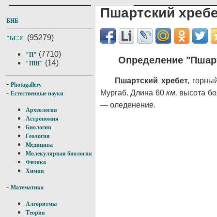
Пшартский хреб
БНБ
(95279)
"БСЭ"
(7710)
"П"
Определение "Пшар
(14)
"ПШ"
Пшартский хребет,
горный
-
Photogallery
Мургаб. Длина 60
км,
высота бо
-
Естественные науки
— оледенение.
Археология
Астрономия
Биология
Геология
Медицина
Молекулярная биология
Физика
Химия
-
Математика
Алгоритмы
Теория