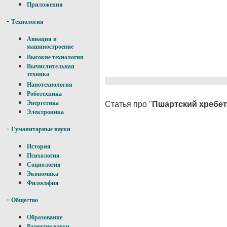
Приложения
-
Технология
Авиация и
машиностроение
Высокие технологии
Вычислительная
техника
Нанотехнология
Роботехника
Энергетика
Статья про "
Пшартский хребет
Электроника
-
Гуманитарные науки
История
Психология
Социология
Экономика
Философия
-
Общество
Образование
Развитие науки