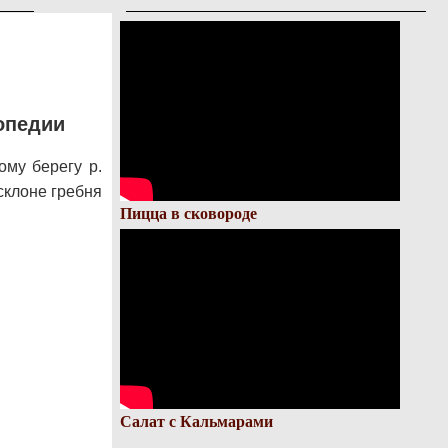
опедии
му берегу р.
склоне гребня
Пицца в сковороде
Салат с Кальмарами