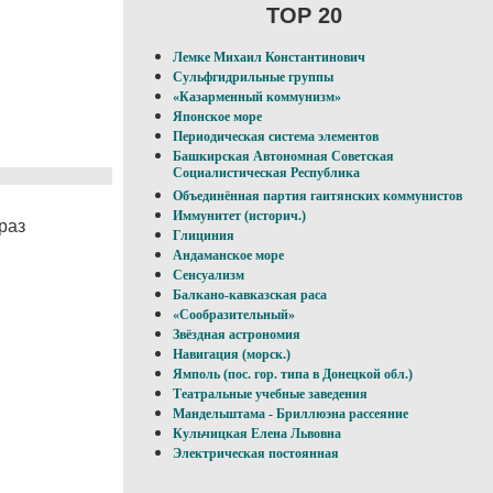
TOP 20
Лемке Михаил Константинович
Сульфгидрильные группы
«Казарменный коммунизм»
Японское море
Периодическая система элементов
Башкирская Автономная Советская
Социалистическая Республика
Объединённая партия гаитянских коммунистов
Иммунитет (историч.)
раз
Глициния
Андаманское море
Сенсуализм
Балкано-кавказская раса
«Сообразительный»
Звёздная астрономия
Навигация (морск.)
Ямполь (пос. гор. типа в Донецкой обл.)
Театральные учебные заведения
Мандельштама - Бриллюэна рассеяние
Кульчицкая Елена Львовна
Электрическая постоянная