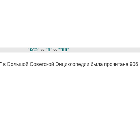
"БСЭ"
"П"
"ПШ"
>>
>>
" в Большой Советской Энциклопедии была прочитана 906 