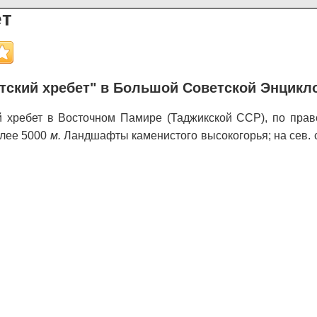
ет
тский хребет" в Большой Советской Энцикл
 хребет в Восточном Памире (Таджикской ССР), по право
лее 5000
м.
Ландшафты каменистого высокогорья; на сев. 