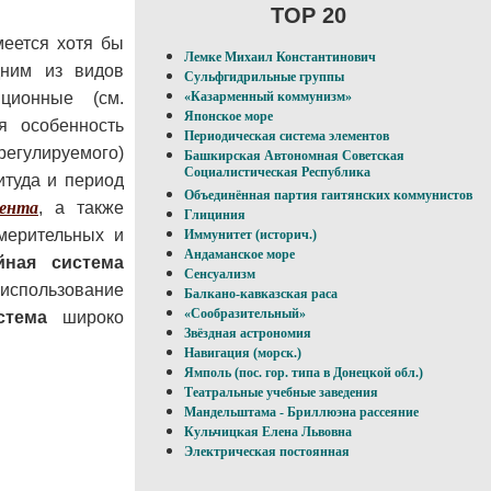
TOP 20
меется хотя бы
Лемке Михаил Константинович
ним из видов
Сульфгидрильные группы
иционные (см.
«Казарменный коммунизм»
Японское море
 особенность
Периодическая система элементов
егулируемого)
Башкирская Автономная Советская
Социалистическая Республика
итуда и период
Объединённая партия гаитянских коммунистов
мента
, а также
Глициния
змерительных и
Иммунитет (историч.)
Андаманское море
йная система
Сенсуализм
использование
Балкано-кавказская раса
«Сообразительный»
стема
широко
Звёздная астрономия
Навигация (морск.)
Ямполь (пос. гор. типа в Донецкой обл.)
Театральные учебные заведения
Мандельштама - Бриллюэна рассеяние
Кульчицкая Елена Львовна
Электрическая постоянная