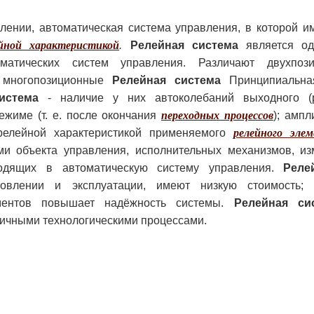
лении, автоматическая система управления, в которой и
йной характеристикой
.
Релейная система
является од
матических систем управления. Различают двухпоз
 многопозиционные
Релейная система
Принципиальная
истема
- наличие у них автоколебаний выходного (р
ежиме (т. е. после окончания
переходных процессов
); ампл
релейной характеристикой применяемого
релейного эле
ми объекта управления, исполнительных механизмов, и
ходящих в автоматическую систему управления.
Реле
товлении и эксплуатации, имеют низкую стоимость; 
ементов повышает надёжность системы.
Релейная си
ичными технологическими процессами.