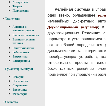
Алгоритмы
Теория
Релейная система
в управ
Приложения
одно звено, обладающее
реле
-
Технология
нелинейных дискретных авто
Двухпозиционный регулятор
) и
Авиация и
машиностроение
двухпозиционных
Релейная с
Высокие технологии
параметра в установившемся р
Вычислительная
техника
автоколебаний определяются 
Нанотехнология
динамическими характеристика
Роботехника
преобразующих устройств, в
Энергетика
Электроника
относительно просты в изго
бесконтактных релейных эл
-
Гуманитарные науки
применяют при управлении разл
История
Психология
Социология
Экономика
Философия
-
Общество