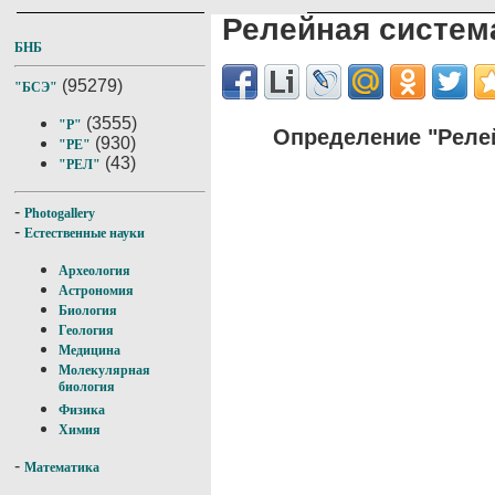
Релейная систем
БНБ
(95279)
"БСЭ"
(3555)
"Р"
Определение "Реле
(930)
"РЕ"
(43)
"РЕЛ"
-
Photogallery
-
Естественные науки
Археология
Астрономия
Биология
Геология
Медицина
Молекулярная
биология
Физика
Химия
-
Математика