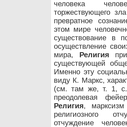
человека чело
торжествующего зла
превратное сознани
этом мире человечн
существование в п
осуществление свои
мира,
Религия
прим
существующей обще
Именно эту социал
виду К. Маркс, хара
(см. там же, т. 1, 
преодолевая фейер
Религия
, марксизм
религиозного от
отчуждение челов