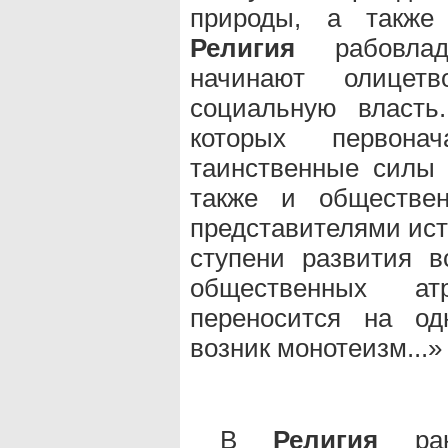
природы, а также
Религия
рабовладе
начинают олицет
социальную власть
которых первона
таинственные силы 
также и обществен
представителями ист
ступени развития в
общественных ат
переносится на одн
возник монотеизм...» 
В
Религия
ранн