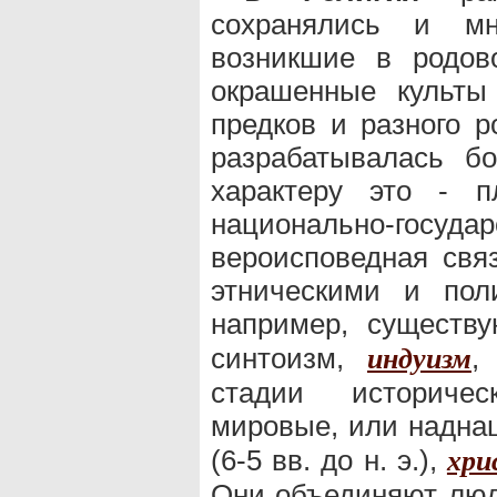
сохранялись и мн
возникшие в родов
окрашенные культы
предков и разного р
разрабатывалась б
характеру это - 
национально-госуда
вероисповедная свя
этническими и пол
например, сущест
синтоизм,
,
индуизм
стадии историчес
мировые, или надна
(6-5 вв. до н. э.),
хри
Они объединяют люд