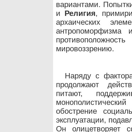
вариантами. Попытки
и
Религия
, примир
архаических элеме
антропоморфизма и
противоположн
мировоззрению.
Наряду с факто
продолжают дейст
питают, поддержи
монополистический
обострение социал
эксплуатации, подав
Он олицетворяет с