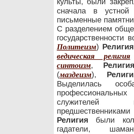
культы, были закр
сначала в устной 
письменные памятн
С разделением обще
государственности в
)
Религия
Политеизм
ведическая религия
,
Религи
синтоизм
(
),
Религи
маздеизм
Выделилась особ
профессиональны
служителей к
предшественника
Религия
были колду
гадатели, шама