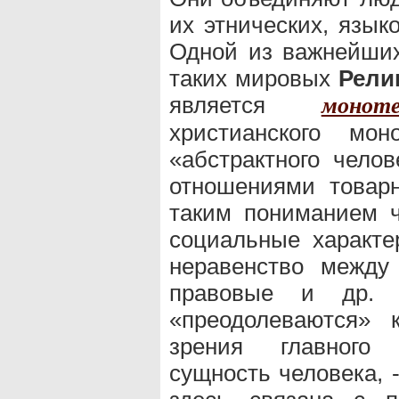
их этнических, язык
Одной из важнейших
таких мировых
Рели
является
монот
христианского мон
«абстрактного челов
отношениями товарн
таким пониманием ч
социальные характе
неравенство между
правовые и др. 
«преодолеваются» 
зрения главного 
сущность человека, -