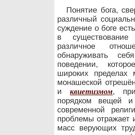
Понятие бога, св
различный социальн
суждение о боге ест
в существование
различное отнош
обнаруживать себ
поведении, которо
широких пределах 
монашеской отрешён
и
,
пр
квиетизмом
порядком вещей и 
современной религ
проблемы отражает 
масс верующих тру