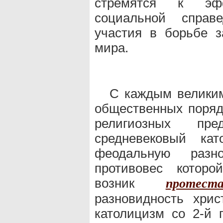
стремятся к эфф
социальной справ
участия в борьбе з
мира.
С каждым великим
общественных поряд
религиозных пре
средневековый кат
феодальную разно
противовес которо
возник
протест
разновидность хри
католицизм со 2-й 