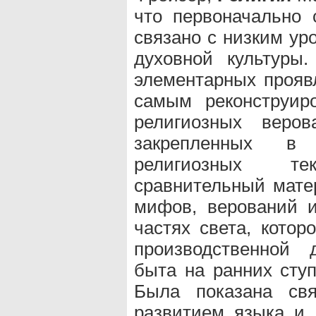
что первоначально
связано с низким ур
духовной культуры
элементарных проявл
самым реконструир
религиозных веров
закрепленных в 
религиозных т
сравнительный мате
мифов, верований и
частях света, котор
производственной д
быта на ранних ступ
Была показана свя
развитием языка и