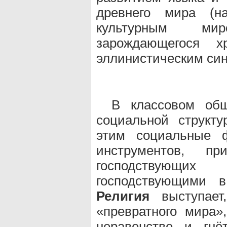
древнего мира (н
культурным ми
зарождающегося х
эллинистическим син
В классовом об
социальной структ
этим социальные ф
инструментов, п
господствующи
господствующими 
Религия
выступает,
«превратного мира»
неравенстве и гнё