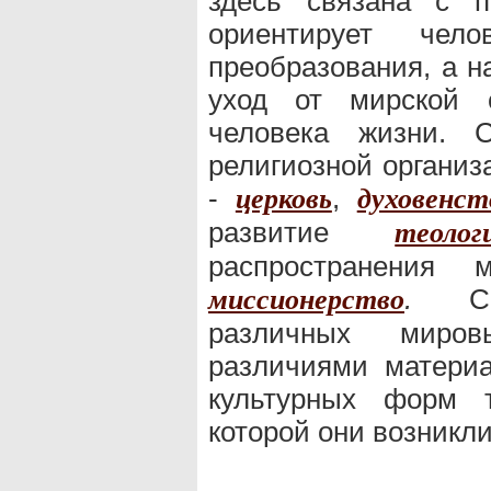
здесь связана с п
ориентирует чел
преобразования, а н
уход от мирской 
человека жизни. 
религиозной организ
-
,
церковь
духовенст
развитие
теолог
распространения
.
Спец
миссионерство
различных мир
различиями материа
культурных форм 
которой они возникл