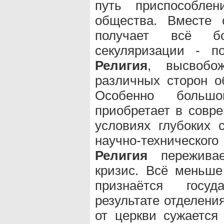
путь приспособлен
общества. Вместе 
получает всё бо
секуляризации - п
Религия
, высвобо
различных сторон о
Особенно больш
приобретает в совре
условиях глубоких 
научно-технического
Религия
переживае
кризис. Всё меньше
признаётся госуд
результате отделени
от церкви сужаетс