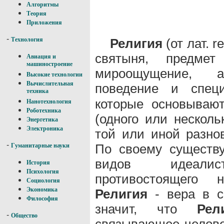
Алгоритмы
Теория
Приложения
-
Религия
(от лат. r
Технология
святыня, предмет
Авиация и
машиностроение
мироощущение, а
Высокие технологии
Вычислительная
поведение и спец
техника
которые основываю
Нанотехнология
Роботехника
(одного или нескольк
Энергетика
Электроника
той или иной разнов
-
По своему сущест
Гуманитарные науки
видов идеалисти
История
Психология
противостоящего 
Социология
Экономика
Религия
- вера в с
Философия
значит, что
Рел
-
Общество
связывающее человек