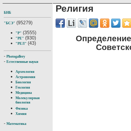
Религия
БНБ
(95279)
"БСЭ"
(3555)
"Р"
Определение
(930)
"РЕ"
(43)
"РЕЛ"
Советск
-
Photogallery
-
Естественные науки
Археология
Астрономия
Биология
Геология
Медицина
Молекулярная
биология
Физика
Химия
-
Математика