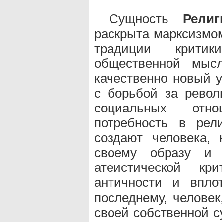
Сущность
Религ
раскрыта марксизмом
традиции крит
общественной мысл
качественно новый у
с борьбой за револ
социальных отно
потребность в рел
создают человека, 
своему образу и 
атеистической к
античности и впл
последнему, человек
своей собственной с