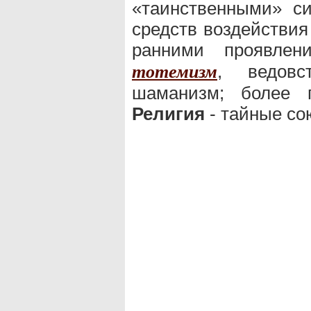
«таинственными» с
средств воздействия
ранними проявле
, ведовс
тотемизм
шаманизм; более 
Религия
- тайные сою