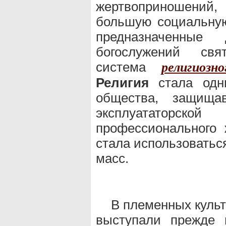
жертвоприношени
большую социальную
предназначенные
богослужений свя
система
религиозн
Религия
стала одни
общества, защища
эксплуататорско
профессионального
стала использоватьс
масс.
В племенных культ
выступали прежде 