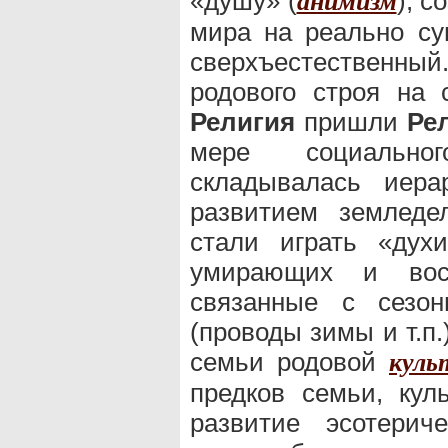
«душу» (
), 
анимизм
мира на реально су
сверхъестественн
родового строя на
Религия
пришли
Ре
мере социально
складывалась иер
развитием земледе
стали играть «духи
умирающих и воск
связанные с сезо
(проводы зимы и т.п
семьи родовой
куль
предков семьи, кул
развитие эсотерич