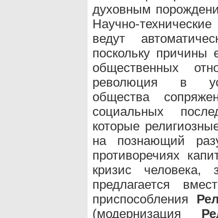
духовным порождени
Научно-технические
ведут автоматич
поскольку причины 
общественных отно
революция в усл
общества сопряже
социальных послед
которые религиозные
на познающий разу
противоречиях капи
кризис человека,
предлагается вмес
приспособления
Ре
(модернизация
Ре