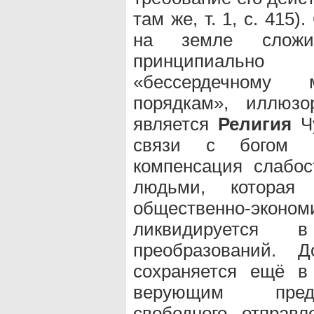
там же, т. 1, с. 415
на земле сложил
принципиально
«бессердечному
порядкам», иллюзо
является
Религия
Чу
связи с богом в
компенсация слабо
людьми, которая 
общественно-эко
ликвидируется в
преобразований.
сохраняется ещё в
верующим предо
свободного отправл