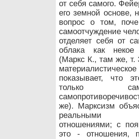
от себя самого. Фей
его земной основе, 
вопрос о том, поче
самоотчуждение чело
отделяет себя от с
облака как некое 
(Маркс К., там же, т.
материалистичес
показывает, что э
только сам
самопротиворечивос
же). Марксизм объ
реальными обще
отношениями; с поя
это - отношения, 