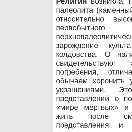
Религия
возникла, п
палеолита (каменный
относительно выс
первобытного
верхнепалеолитиче
зарождение культ
колдовства. О нал
свидетельствуют т
погребения, отли
обычаем хоронить 
украшениями. Эт
представлений о п
«мире мёртвых» и 
жить после сме
представления и