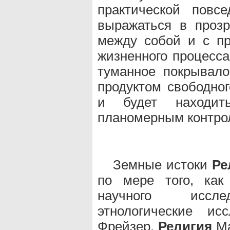
практической повс
выражаться в проз
между собой и с пр
жизненного процесса
туманное покрывало
продуктом свободно
и будет находит
планомерным контролем
Земные истоки
Ре
по мере того, как
научного исслед
этнологические ис
Фрейзер,
Религия
Ма