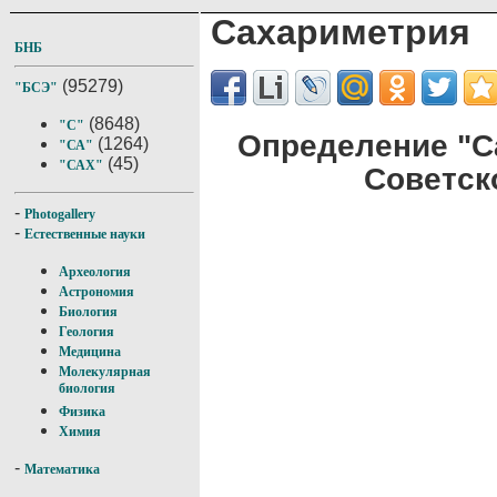
Сахариметрия
БНБ
(95279)
"БСЭ"
(8648)
"С"
Определение "С
(1264)
"СА"
(45)
"САХ"
Советск
-
Photogallery
-
Естественные науки
Археология
Астрономия
Биология
Геология
Медицина
Молекулярная
биология
Физика
Химия
-
Математика