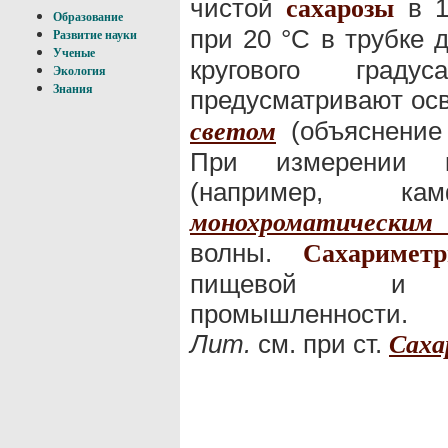
чистой
в 
сахарозы
Образование
при 20 °С в трубке
Развитие науки
Ученые
кругового граду
Экология
Знания
предусматривают ос
(объяснение
светом
При измерении к
(например, к
монохроматическим
волны.
Сахариметр
пищевой и хим
промышленности.
Лит.
см. при ст.
Саха