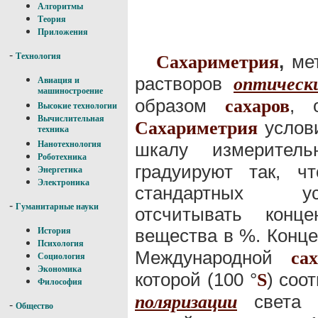
Алгоритмы
Теория
Приложения
-
,
мет
Технология
Сахариметрия
растворов
оптическ
Авиация и
машиностроение
образом
, 
сахаров
Высокие технологии
Вычислительная
услови
Сахариметрия
техника
шкалу измеритель
Нанотехнология
Роботехника
градуируют так, ч
Энергетика
Электроника
стандартных ус
-
Гуманитарные науки
отсчитывать конце
вещества в %. Конц
История
Психология
Международной
са
Социология
Экономика
которой (100 °
) соо
S
Философия
света в
поляризации
-
Общество