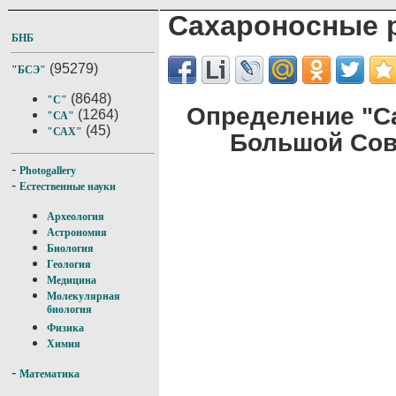
Сахароносные 
БНБ
(95279)
"БСЭ"
(8648)
"С"
Определение "С
(1264)
"СА"
(45)
"САХ"
Большой Сов
-
Photogallery
-
Естественные науки
Археология
Астрономия
Биология
Геология
Медицина
Молекулярная
биология
Физика
Химия
-
Математика