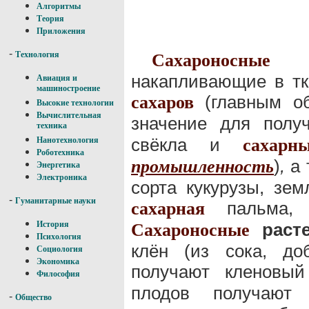
Алгоритмы
Теория
Приложения
-
ра
Технология
Сахароносные
накапливающие в тк
Авиация и
машиностроение
(главным о
сахаров
Высокие технологии
Вычислительная
значение для пол
техника
свёкла и
сахарн
Нанотехнология
Роботехника
)
,
а 
промышленность
Энергетика
Электроника
сорта кукурузы, зем
-
Гуманитарные науки
пальма, 
сахарная
расте
История
Сахароносные
Психология
клён (из сока, до
Социология
Экономика
получают кленов
Философия
плодов получают 
-
Общество