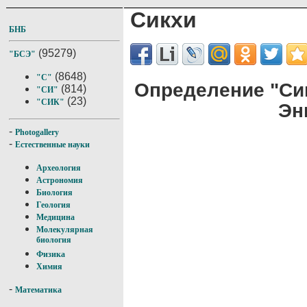
Сикхи
БНБ
(95279)
"БСЭ"
(8648)
"С"
Определение "Си
(814)
"СИ"
(23)
"СИК"
Эн
-
Photogallery
-
Естественные науки
Археология
Астрономия
Биология
Геология
Медицина
Молекулярная
биология
Физика
Химия
-
Математика