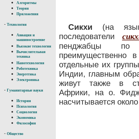
Алгоритмы
Теория
Приложения
-
Сикхи
(на язык
Технология
последователи
сикх
Авиация и
машиностроение
пенджабцы по 
Высокие технологии
Вычислительная
преимущественно в
техника
отдельные их группы
Нанотехнология
Роботехника
Индии, главным обр
Энергетика
Электроника
живут также в ст
-
Африки, на о. Фидж
Гуманитарные науки
насчитывается около
История
Психология
Социология
Экономика
Философия
-
Общество