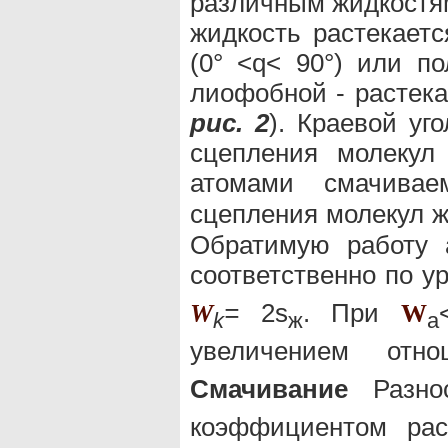
различным жидкостя
жидкость растекаетс
(0° <q< 90°) или п
лиофобной - растека
рис. 2
). Краевой уг
сцепления молекул
атомами смачивае
сцепления молекул ж
Обратимую работу 
соответственно по у
=
2s
. При
W
W
k
ж
a
увеличением от
Смачивание
Разно
коэффициентом рас