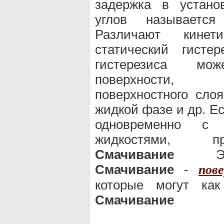
задержка в устано
углов называетс
Различают кинет
статический гисте
гистерезиса мо
поверхности, 
поверхностного сло
жидкой фазе и др. Е
одновременно с 
жидкостями, пр
Смачивание
Эффе
Смачивание
-
пов
которые могут как
Смачивание