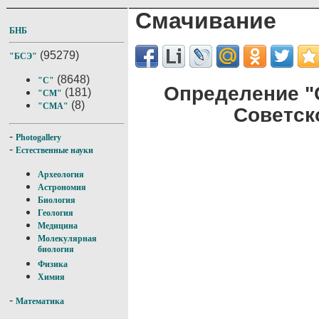
Смачивание
БНБ
(95279)
"БСЭ"
(8648)
"С"
Определение "
(181)
"СМ"
(8)
"СМА"
Советск
-
Photogallery
-
Естественные науки
Археология
Астрономия
Биология
Геология
Медицина
Молекулярная
биология
Физика
Химия
-
Математика