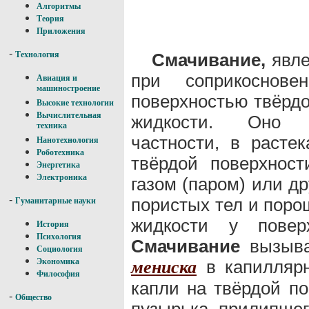
Алгоритмы
Теория
Приложения
-
Смачивание,
явле
Технология
при соприкоснове
Авиация и
машиностроение
поверхностью твёрдо
Высокие технологии
Вычислительная
жидкости. Оно 
техника
частности, в расте
Нанотехнология
Роботехника
твёрдой поверхност
Энергетика
Электроника
газом (паром) или д
-
пористых тел и поро
Гуманитарные науки
жидкости у поверх
История
Психология
Смачивание
вызыва
Социология
в капиллярн
Экономика
мениска
Философия
капли на твёрдой по
-
Общество
пузырька, прилипшег