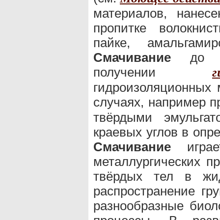
материалов, нанесе
пропитке волокнис
пайке, амальгам
Смачивание
до ми
получении
гидроизоляционных 
случаях, например 
твёрдыми эмульгат
краевых углов в опр
Смачивание
играе
металлургических пр
твёрдых тел в жи
распространение гру
разнообразные биол