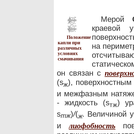
Мерой
краевой 
поверхнос
Положение
капли при
на периме
различных
отсчитыва
условиях
смачивания
статическ
он связан с
поверх
(s
), поверхностным
ж
и межфазным натяже
- жидкость (s
) у
тж
s
)
/
(
.
Величиной у
тж
ж
и
пов
лиофобность