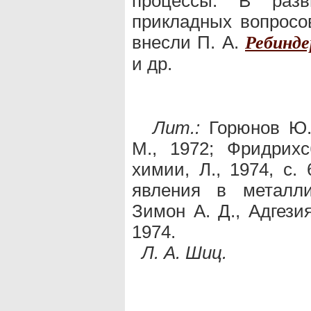
процессы. В разв
прикладных вопрос
внесли П. А.
Ребинде
и др.
Лит.:
Горюнов Ю. 
М., 1972; Фридрихс
химии, Л., 1974, с.
явления в металли
Зимон А. Д., Адгези
1974.
Л. А. Шиц.