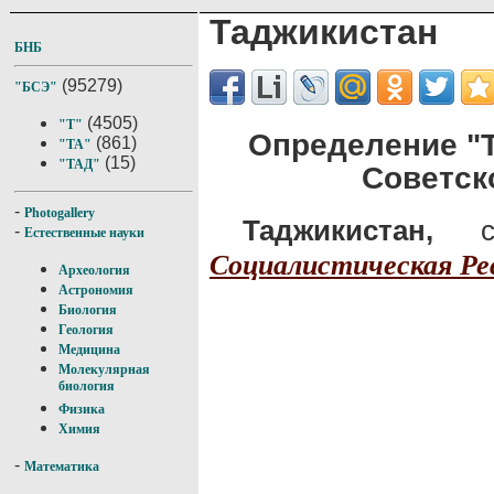
Таджикистан
БНБ
(95279)
"БСЭ"
(4505)
"Т"
Определение "
(861)
"ТА"
(15)
"ТАД"
Советск
-
Photogallery
Таджикистан,
с
-
Естественные науки
Социалистическая Ре
Археология
Астрономия
Биология
Геология
Медицина
Молекулярная
биология
Физика
Химия
-
Математика