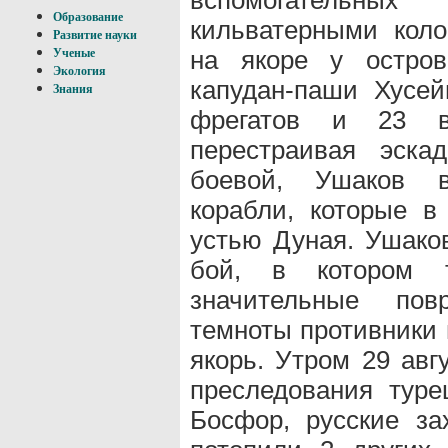
Образование
кильватерными кол
Развитие науки
на якоре у остр
Ученые
Экология
капудан-паши Хусей
Знания
фрегатов и 23 вс
перестраивая эска
боевой, Ушаков в
корабли, которые в
устью Дуная. Ушако
бой, в котором т
значительные пов
темноты противники 
якорь. Утром 29 авг
преследования туре
Босфор, русские за