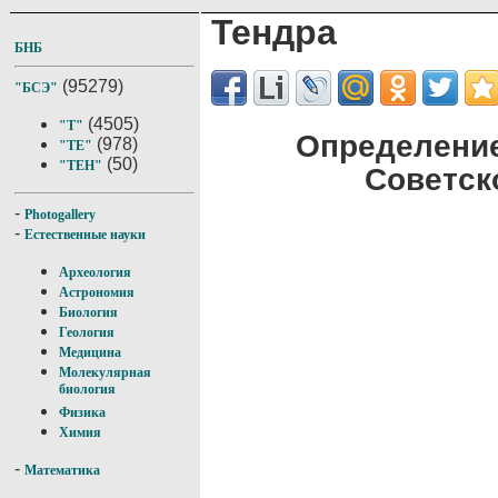
Тендра
БНБ
(95279)
"БСЭ"
(4505)
"Т"
Определение
(978)
"ТЕ"
(50)
"ТЕН"
Советск
-
Photogallery
-
Естественные науки
Археология
Астрономия
Биология
Геология
Медицина
Молекулярная
биология
Физика
Химия
-
Математика