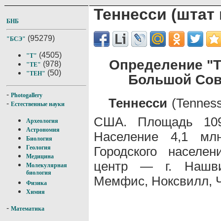
Теннесси (штат
БНБ
(95279)
"БСЭ"
(4505)
"Т"
Определение "Т
(978)
"ТЕ"
(50)
"ТЕН"
Большой Сов
-
Photogallery
Теннесси
(Tenness
-
Естественные науки
США. Площадь 10
Археология
Астрономия
Население 4,1 млн
Биология
Городского населе
Геология
Медицина
центр — г. Нашви
Молекулярная
биология
Мемфис, Ноксвилл, Ч
Физика
Химия
-
Математика