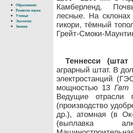
Камберленд. Поч
Образование
Развитие науки
лесные. На склонах
Ученые
Экология
гикори, тёмный топо
Знания
Грейт-Смоки-Маунтин
Теннесси (шта
аграрный штат. В до
электростанций (ГЭ
мощностью 13
Гвт
Ведущие отрасли п
(производство удобр
др.), атомная (в Ок
(выплавка а
Машиностроительная