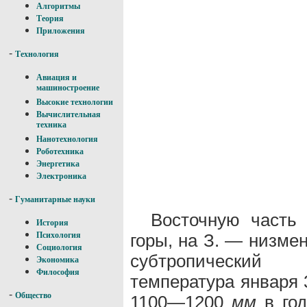
Алгоритмы
Теория
Приложения
-
Технология
Авиация и
машиностроение
Высокие технологии
Вычислительная
техника
Нанотехнология
Роботехника
Энергетика
Электроника
-
Гуманитарные науки
Восточную часть
История
горы, на З. — низме
Психология
Социология
субтропический 
Экономика
Философия
температура января 
-
Общество
1100—1200
мм
в год