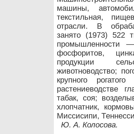
машины, автомобил
текстильная, пище
отрасли. В обраб
занято (1973) 522 
промышленности — 
фосфоритов, цин
продукции сел
животноводство; пог
крупного рогатого
растениеводстве г
табак, соя; возделы
хлопчатник, кормов
Миссисипи, Теннесси
Ю. А. Колосова.