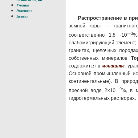
Ученые
Экология
Знания
Распространение в при
земной коры — гранитного
—3
соответственно 1,8 ·10
%
слабомигрирующий элемент; в
гранитах, щелочных породах
собственных минералов
То
содержится в
монаците
, ура
Основной промышленный ис
континентальные). В прир
—9
пресной воде 2×10
%, в 
гидротермальных растворах.