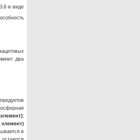
3,6 в виде
особность
ацитовых
имеют два
родуктов
осфорная
 элемент)
;
 элемент)
ывается в
 остаются