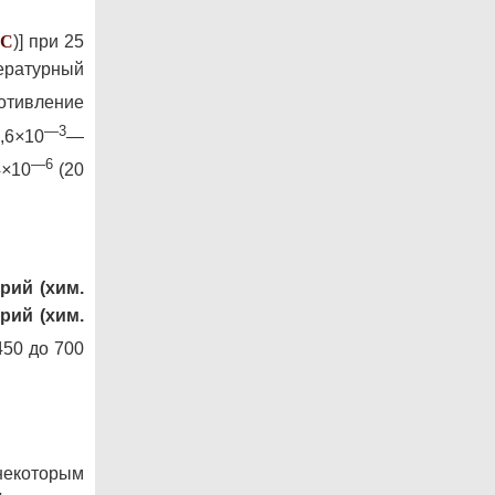
°С
)] при 25
ературный
отивление
—3
,6
×
10
—
—6
4
×
10
(20
рий (хим.
рий (хим.
450 до 700
некоторым