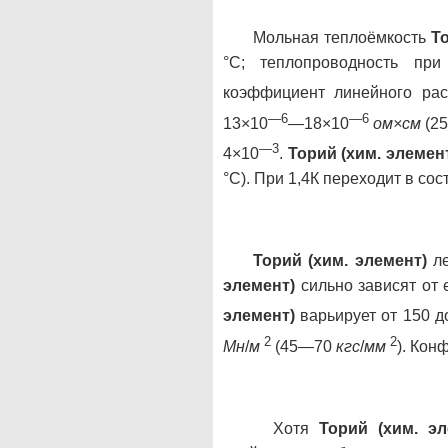
Мольная теплоёмкость
То
°С; теплопроводность п
коэффициент линейного рас
—6
—6
13×10
—18×10
ом×см
(25
—3
4×10
.
Торий (хим. элемен
°С). При 1,4К переходит в со
Торий (хим. элемент)
ле
элемент)
сильно зависят от 
элемент)
варьирует от 150 д
2
2
Мн
/
м
(45—70
кгс
/
мм
). Кон
Хотя
Торий (хим. эл