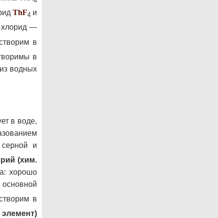
4
орид
Th
F
и
4
 хлорид —
створим в
створимы в
 из водных
ет в воде,
разованием
 серной и
рий (хим.
а: хорошо
, основной
астворим в
 элемент)