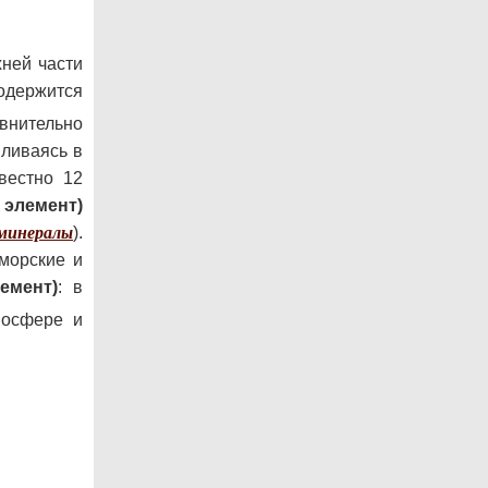
ней части
одержится
нительно
пливаясь в
вестно 12
 элемент)
минералы
).
морские и
емент)
: в
иосфере и