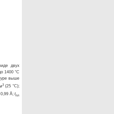
иде двух
до 1400 °С
туре выше
3
см
(25 °С);
0,99 Å;
t
пл