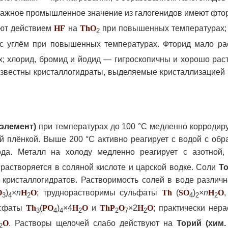
 важное промышленное значение из галогенидов имеют фт
ают действием
H
F
на
Th
O
при повышенных температурах;
2
с углём при повышенных температурах. Фторид мало ра
х; хлорид, бромид и йодид — гигроскопичны и хорошо ра
известны кристаллогидраты, выделяемые кристаллизацией
 элемент)
при температурах до 100 °С медленно корродиру
й плёнкой. Выше 200 °С активно реагирует с водой с об
а. Металл на холоду медленно реагирует с азотной,
 растворяется в соляной кислоте и царской водке. Соли
То
кристаллогидратов. Растворимость солей в воде различн
O
)
×
n
H
O
; труднорастворимы сульфаты
Th
(
S
O
)
×
n
H
O
3
4
2
4
2
2
осфаты
Th
(
P
O
)
×4
H
O
и
Th
P
O
×2
H
O
; практически нер
3
4
4
2
2
7
2
O
. Растворы щелочей слабо действуют на
Торий (хим.
2