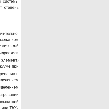
й системы
т степень
чительно,
азованием
имической
идроокиси
 элемент)
акууме при
гревании в
выделением
выделением
агревании
комнатной
 типа ThX