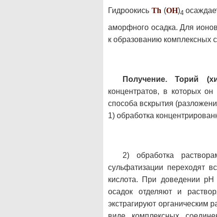
Гидроокись
Th
(
O
H
)
осаждае
4
аморфного осадка. Для ионо
к образованию комплексных с
Получение.
Торий (х
концентратов, в которых о
способа вскрытия (разложения
1) обработка концентрированн
2) обработка раствор
сульфатизации переходят в
кислота. При доведении pH
осадок отделяют и раство
экстрагируют органическим р
виде комплексных соедине