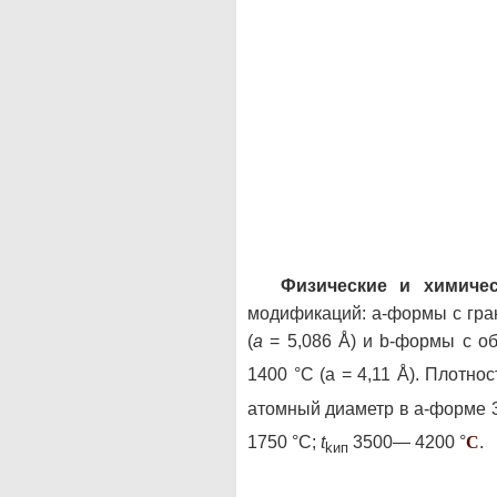
Физические и химичес
модификаций: a-формы с гра
(
а
= 5,086 Å) и b-формы с о
1400 °С (a = 4,11 Å). Плотно
атомный диаметр в a-форме 3
1750 °С;
t
3500— 4200 °
C
.
kип