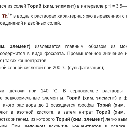
тся из солей
Торий (хим. элемент)
в интервале pH = 3,5—
4+
в
Th
в водных растворах характерна ярко выраженная сп
оединений и двойных солей.
им. элемент)
извлекается главным образом из мон
н содержится в виде фосфата. Промышленное значение 
) таких концентратов:
ой серной кислотой при 200 °С (сульфатизация);
ами щёлочи при 140 °С. В сернокислые растворы п
се редкоземельные элементы,
Торий (хим. элемент)
и ф
 такого раствора до 1 осаждается фосфат
Торий (хим.
ряют в азотной кислоте, а затем нитрат
Торий (хим.
астворителем, из которого
Торий (хим. элемент)
легко вым
ний. При щелочном вскрытии концентратов в осадке