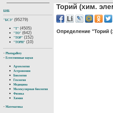
Торий (хим. эле
БНБ
(95279)
"БСЭ"
(4505)
"Т"
Определение "Торий (
(642)
"ТО"
(152)
"ТОР"
(10)
"ТОРИ"
-
Photogallery
-
Естественные науки
Археология
Астрономия
Биология
Геология
Медицина
Молекулярная биология
Физика
Химия
-
Математика