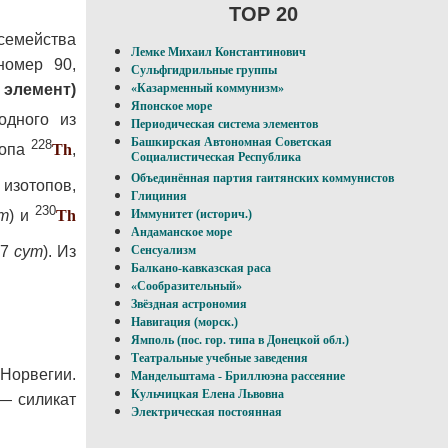
TOP 20
семейства
Лемке Михаил Константинович
номер 90,
Сульфгидрильные группы
 элемент)
«Казарменный коммунизм»
Японское море
дного из
Периодическая система элементов
Башкирская Автономная Советская
228
топа
Th
,
Социалистическая Республика
Объединённая партия гаитянских коммунистов
 изотопов,
Глициния
230
Иммунитет (историч.)
т
) и
Th
Андаманское море
17
сут
). Из
Сенсуализм
Балкано-кавказская раса
«Сообразительный»
Звёздная астрономия
Навигация (морск.)
Ямполь (пос. гор. типа в Донецкой обл.)
Театральные учебные заведения
Норвегии.
Мандельштама - Бриллюэна рассеяние
Кульчицкая Елена Львовна
— силикат
Электрическая постоянная