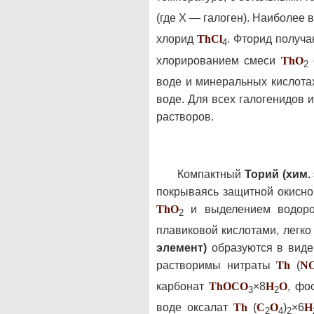
(где Х — галоген). Наиболее
хлорид
Th
Cl
. Фторид получ
4
хлорированием смеси
Th
O
2
воде и минеральных кислота
воде. Для всех галогенидов 
растворов.
Компактный
Торий (хим.
покрываясь защитной окисно
Th
O
и выделением водород
2
плавиковой кислотами, легко
элемент)
образуются в виде 
растворимы нитраты
Th
(
N
карбонат
Th
O
C
O
×8
H
O
, ф
3
2
воде оксалат
Th
(
C
O
)
×6
H
2
4
2