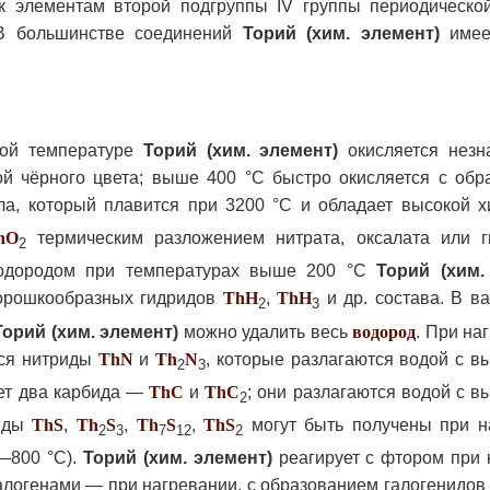
 к элементам второй подгруппы IV группы периодическо
В большинстве соединений
Торий (хим. элемент)
имее
ной температуре
Торий (хим. элемент)
окисляется незна
й чёрного цвета; выше 400 °С быстро окисляется с обр
а, который плавится при 3200 °С и обладает высокой х
h
O
термическим разложением нитрата, оксалата или г
2
дородом при температурах выше 200 °С
Торий (хим.
порошкообразных гидридов
Th
H
,
Th
H
и др. состава. В в
2
3
Торий (хим. элемент)
можно удалить весь
водород
. При на
тся нитриды
Th
N
и
Th
N
, которые разлагаются водой с 
2
3
ет два карбида —
Th
C
и
Th
C
; они разлагаются водой с 
2
фиды
Th
S
,
Th
S
,
Th
S
,
Th
S
могут быть получены при н
2
3
7
12
2
—800 °С).
Торий (хим. элемент)
реагирует с фтором при 
алогенами — при нагревании, с образованием галогенидов