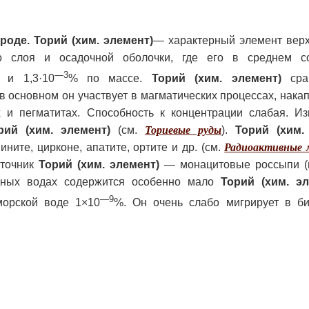
роде.
Торий (хим. элемент)
— характерный элемент верх
 слоя и осадочной оболочки, где его в среднем с
—3
 и 1,3·10
% по массе.
Торий (хим. элемент)
срав
 основном он участвует в магматических процессах, нака
 и пегматитах. Способность к концентрации слабая. Из
рий (хим. элемент)
(см.
Ториевые руды
).
Торий (хим.
нините, цирконе, апатите, ортите и др. (см.
Радиоактивные 
точник
Торий (хим. элемент)
— монацитовые россыпи (
одных водах содержится особенно мало
Торий (хим. эл
—9
морской воде 1×10
%. Он очень слабо мигрирует в б