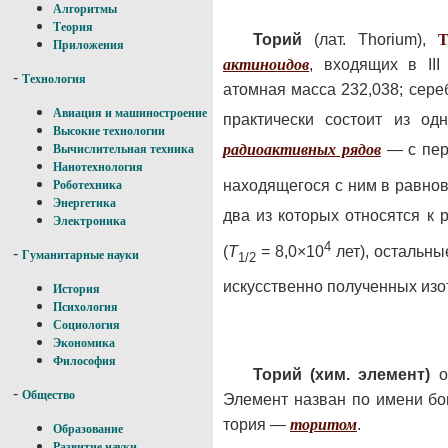
Алгоритмы
Теория
Торий
(лат. Thorium),
T
Приложения
актиноидов
, входящих в II
-
Технология
атомная масса 232,038; сер
Авиация и машиностроение
практически состоит из од
Высокие технологии
радиоактивных рядов
— с пер
Вычислительная техника
Нанотехнология
находящегося с ним в равнов
Роботехника
Энергетика
два из которых относятся к
Электроника
4
(
T
= 8,0×10
лет), остальны
-
Гуманитарные науки
1/2
искусственно полученных из
История
Психология
Социология
Экономика
Философия
Торий (хим. элемент)
о
-
Общество
Элемент назван по имени бо
тория —
торитом
.
Образование
Развитие науки