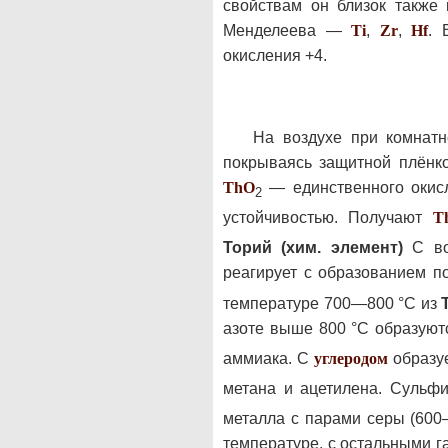
свойствам он близок также
Менделеева —
Ti
,
Zr
,
Hf
. 
окисления +4.
На воздухе при комнат
покрываясь защитной плёнко
Th
O
— единственного окисл
2
устойчивостью. Получают
T
Торий (хим. элемент)
С во
реагирует с образованием 
температуре 700—800 °С из
азоте выше 800 °С образую
аммиака. С
углеродом
образу
метана и ацетилена. Суль
металла с парами серы (600
температуре, с остальными г