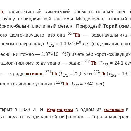
h
, радиоактивный химический элемент, первый член 
I группу периодической системы Менделеева; атомный 
ебристо-белый пластичный металл. Природный
Торий (хим.
232
ного долгоживущего изотопа
Th
— родоначальника о
10
иодом полураспада
T
= 1,39×10
лет (содержание изо
1/2
—8
есии, ничтожно — 1,37×10
%) и четырёх короткоживущих
234
 радиоактивному ряду урана — радия:
Th
(
T
= 24,1
су
1/2
231
227
е — к ряду
актиния
:
Th
(
T
= 25,6
ч
) и
Th
(
T
= 18,
1/2
1/2
229
отопов наиболее устойчив
Th
(
T
= 7340 лет).
1/2
ткрыт в 1828 И. Я.
Берцелиусом
в одном из
сиенитов
в 
га грома в скандинавской мифологии — Тора, а минерал 