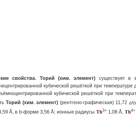
кие свойства.
Торий (хим. элемент)
существует в в
нецентрированной кубической решёткой при температуре 
бъёмноцентрированной кубической решёткой при темпера
сть
Торий (хим. элемент)
(рентгено-графическая) 11,72
г/
3+
4+
,59 Å, в b-форме 3,56 Å; ионные радиусы
Th
1,08 Å,
Th