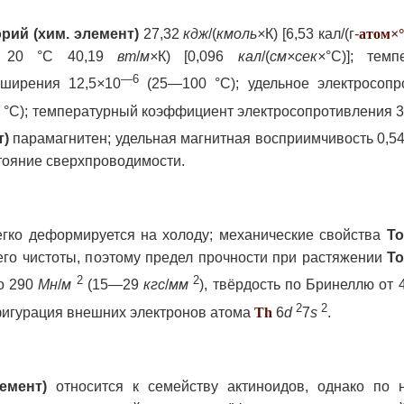
рий (хим. элемент)
27,32
кдж
/(
кмоль×
К) [6,53 кал/(г-
атом
×
ри 20 °С 40,19
вт
/
м×
К) [0,096
кал
/(
см×сек×
°С)]; темп
—6
ширения 12,5
×
10
(25—100 °С); удельное электросопр
 °С); температурный коэффициент электросопротивления 3
т)
парамагнитен; удельная магнитная восприимчивость 0,5
стояние сверхпроводимости.
гко деформируется на холоду; механические свойства
То
его чистоты, поэтому предел прочности при растяжении
То
2
2
о 290
Мн
/
м
(15—29
кгс
/
мм
), твёрдость по Бринеллю от 
2
2
фигурация внешних электронов атома
Th
6
d
7
s
.
емент)
относится к семейству актиноидов, однако по 