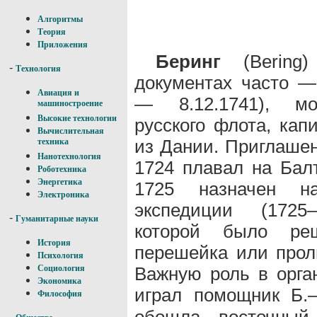
Алгоритмы
Теория
Приложения
Беринг
(Bering)
-
Технология
документах часто —
Авиация и
— 8.12.1741), мо
машиностроение
Высокие технологии
русского флота, кап
Вычислительная
из Дании. Приглашен
техника
Нанотехнология
1724 плавал на Бал
Роботехника
Энергетика
1725 назначен на
Электроника
экспедиции (172
-
Гуманитарные науки
которой было ре
История
перешейка или прол
Психология
Важную роль в орга
Социология
Экономика
играл помощник Б
Философия
обошла восточный
-