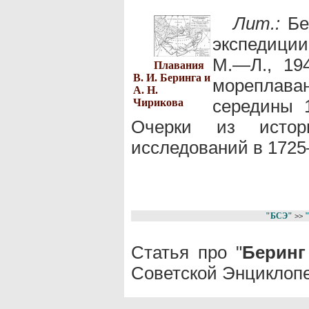
Лит.:
Бер
экспедиции
М.—Л., 194
Плавания
В. И. Беринга и
мореплава
А. Н.
середины 1
Чирикова
Очерки из истори
исследований в 1725—
"БСЭ"
>>
Статья про "
Беринг
Советской Энциклопе