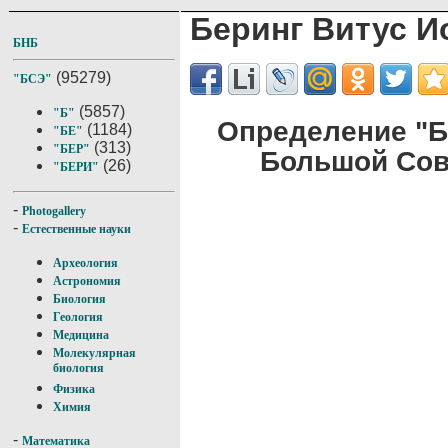
Беринг Витус И
БНБ
(95279)
"БСЭ"
(5857)
"Б"
Определение "Б
(1184)
"БЕ"
(313)
"БЕР"
Большой Сов
(26)
"БЕРИ"
-
Photogallery
-
Естественные науки
Археология
Астрономия
Биология
Геология
Медицина
Молекулярная
биология
Физика
Химия
-
Математика