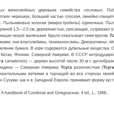
ых вечнозелёных деревьев семейства сосновых. Поб
отких черешках, большей частью плоская, линейно-ланцет
я. Пыльниковые колоски (микростробилы) одиночные. Пы
длиной 1,5—2,5
см
, деревянистые, свисающие, созревают в
роющая чешуя маленькая. Крыло охватывает семя кругом.
Т
ками; они влаголюбивы, теневыносливы. Декоративны; лё
вление бумаги. В коре содержатся дубильные вещества. Ок
, Китае, Японии, Северной Америке. В СССР интродуциро
га
canadensis) — дерево высотой около 30
м
с дугообраз
, родина — Северная Америка;
Тсуга
разнолистная (
Тсуга
ризонтальными ветвями и торчащей во все стороны хвое
тях Сухуми, как и в Западной Европе, принимает форму кус
., A handbook of Coniferae and Ginkgoaceae, 4 ed., L., 1966.