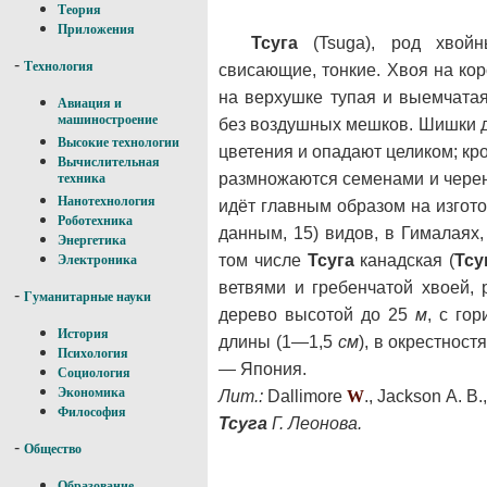
Теория
Приложения
Тсуга
(Tsuga), род хвойн
-
Технология
свисающие, тонкие. Хвоя на кор
на верхушке тупая и выемчата
Авиация и
машиностроение
без воздушных мешков. Шишки 
Высокие технологии
цветения и опадают целиком; к
Вычислительная
размножаются семенами и черен
техника
Нанотехнология
идёт главным образом на изгото
Роботехника
данным, 15) видов, в Гималаях
Энергетика
том числе
Тсуга
канадская (
Тсу
Электроника
ветвями и гребенчатой хвоей
-
Гуманитарные науки
дерево высотой до 25
м
, с го
История
длины (1—1,5
см
), в окрестнос
Психология
— Япония.
Социология
Экономика
Лит.:
Dallimore
W
., Jackson А. В
Философия
Тсуга
Г. Леонова.
-
Общество
Образование