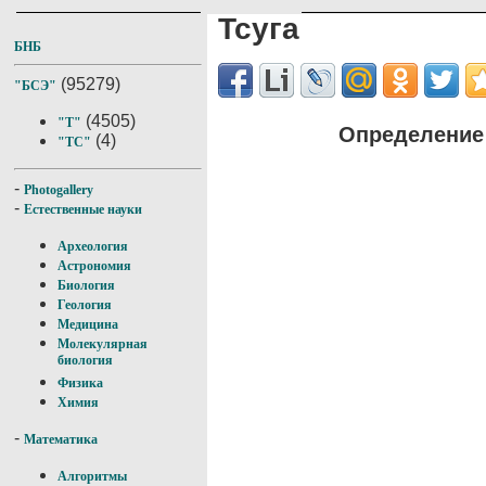
Тсуга
БНБ
(95279)
"БСЭ"
(4505)
"Т"
Определение 
(4)
"ТС"
-
Photogallery
-
Естественные науки
Археология
Астрономия
Биология
Геология
Медицина
Молекулярная
биология
Физика
Химия
-
Математика
Алгоритмы