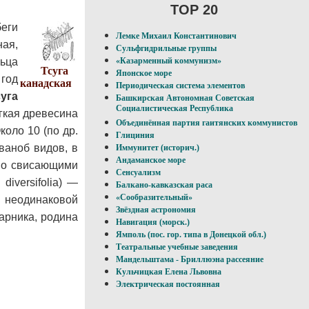
TOP 20
еги
Лемке Михаил Константинович
ная,
Сульфгидрильные группы
льца
«Казарменный коммунизм»
Тсуга
Японское море
 год
канадская
Периодическая система элементов
суга
Башкирская Автономная Советская
Социалистическая Республика
гкая древесина
Объединённая партия гаитянских коммунистов
оло 10 (по др.
Глициния
ваноб видов, в
Иммунитет (историч.)
Андаманское море
но свисающими
Сенсуализм
diversifolia) —
Балкано-кавказская раса
«Сообразительный»
й неодинаковой
Звёздная астрономия
тарника, родина
Навигация (морск.)
Ямполь (пос. гор. типа в Донецкой обл.)
Театральные учебные заведения
Мандельштама - Бриллюэна рассеяние
Кульчицкая Елена Львовна
Электрическая постоянная