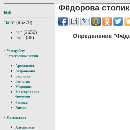
Фёдорова столик
БНБ
(95279)
"БСЭ"
(2650)
"Ф"
Определение "Фёдо
(38)
"ФЁ"
-
Photogallery
-
Естественные науки
Археология
Астрономия
Биология
Геология
Медицина
Молекулярная
биология
Физика
Химия
-
Математика
Алгоритмы