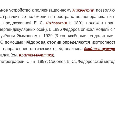
ное устройство к поляризационному
микроскопу
,
позволяю
фа) различные положения в пространстве, поворачивая и н
и, предложенной Е. С.
Федоровым
в 1891, положен при
перпендикулярных осей). В 1896 Федоров описал модель с 4
 учёным Эммонсом в 1929 (3 сопряжённые теодолитные 
. С помощью
Фёдорова столик
определяются изотропност
к, направление оптических осей, величина
двойного лучепр
талла (см.
Кристаллооптика
).
петрографии, СПБ, 1897; Соболев В. С., Федоровский метод,