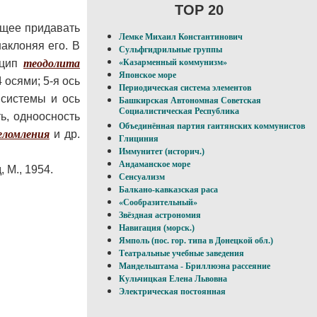
TOP 20
щее придавать
Лемке Михаил Константинович
аклоняя его. В
Сульфгидрильные группы
нцип
теодолита
«Казарменный коммунизм»
Японское море
 осями; 5-я ось
Периодическая система элементов
системы и ось
Башкирская Автономная Советская
Социалистическая Республика
ь, одноосность
Объединённая партия гаитянских коммунистов
еломления
и др.
Глициния
Иммунитет (историч.)
Андаманское море
 М., 1954.
Сенсуализм
Балкано-кавказская раса
«Сообразительный»
Звёздная астрономия
Навигация (морск.)
Ямполь (пос. гор. типа в Донецкой обл.)
Театральные учебные заведения
Мандельштама - Бриллюэна рассеяние
Кульчицкая Елена Львовна
Электрическая постоянная