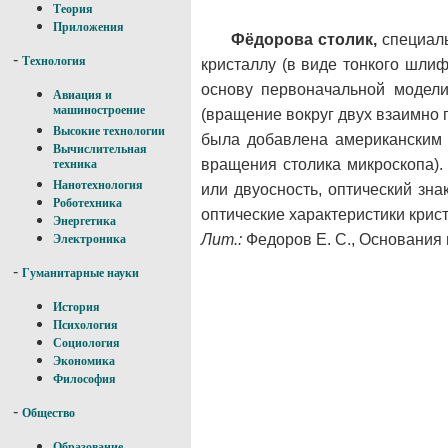
Теория
Приложения
Фёдорова столик,
специаль
-
Технология
кристаллу (в виде тонкого шли
основу первоначальной модел
Авиация и
машиностроение
(вращение вокруг двух взаимно 
Высокие технологии
была добавлена американским
Вычислительная
вращения столика микроскопа)
техника
Нанотехнология
или двуосность, оптический зна
Роботехника
оптические характеристики крис
Энергетика
Лит.:
Федоров Е. С., Основания 
Электроника
-
Гуманитарные науки
История
Психология
Социология
Экономика
Философия
-
Общество
Образование