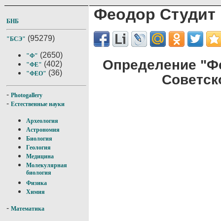
Феодор Студит
БНБ
(95279)
"БСЭ"
(2650)
"Ф"
Определение "Ф
(402)
"ФЕ"
(36)
"ФЕО"
Советск
-
Photogallery
-
Естественные науки
Археология
Астрономия
Биология
Геология
Медицина
Молекулярная
биология
Физика
Химия
-
Математика