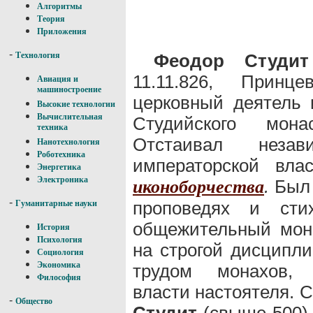
Алгоритмы
Теория
Приложения
-
Феодор Студит
Технология
11.11.826, Принце
Авиация и
машиностроение
церковный деятель 
Высокие технологии
Вычислительная
Студийского мона
техника
Отстаивал незав
Нанотехнология
Роботехника
императорской вла
Энергетика
Электроника
.
Был 
иконоборчества
-
проповедях и стих
Гуманитарные науки
общежительный мона
История
Психология
на строгой дисципл
Социология
Экономика
трудом монахов, 
Философия
власти настоятеля.
-
Общество
Студит
(свыше 500) 