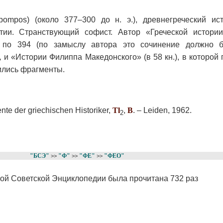
mpos) (около 377–300 до н. э.), древнегреческий ист
ии. Странствующий софист. Автор «Греческой истории»
 по 394 (по замыслу автора это сочинение должно б
,
и «Истории Филиппа Македонского» (в 58 кн.), в которой
нились фрагменты.
nte der griechischen Historiker,
Tl
,
B
. – Leiden, 1962.
2
"БСЭ"
"Ф"
"ФЕ"
"ФЕО"
>>
>>
>>
шой Советской Энциклопедии была прочитана 732 раз