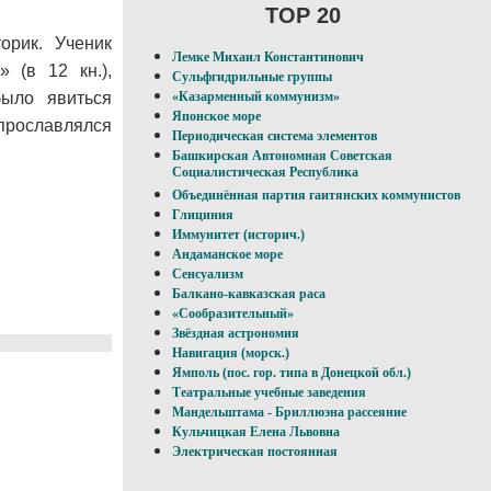
TOP 20
орик. Ученик
Лемке Михаил Константинович
 (в 12 кн.),
Сульфгидрильные группы
ыло явиться
«Казарменный коммунизм»
Японское море
 прославлялся
Периодическая система элементов
Башкирская Автономная Советская
Социалистическая Республика
Объединённая партия гаитянских коммунистов
Глициния
Иммунитет (историч.)
Андаманское море
Сенсуализм
Балкано-кавказская раса
«Сообразительный»
Звёздная астрономия
Навигация (морск.)
Ямполь (пос. гор. типа в Донецкой обл.)
Театральные учебные заведения
Мандельштама - Бриллюэна рассеяние
Кульчицкая Елена Львовна
Электрическая постоянная