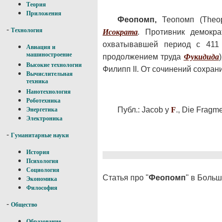
Теория
Приложения
Феопомп,
Теопомп (Theopo
-
Технология
Исократа
.
Противник демократ
охватывавшей период с 411
Авиация и
машиностроение
продолжением труда
Фукидида
)
Высокие технологии
Филипп II. От сочинений сохра
Вычислительная
техника
Нанотехнология
Роботехника
Публ.: Jacob у
F
., Die Fragme
Энергетика
Электроника
-
Гуманитарные науки
История
Психология
Социология
Статья про "
Феопомп
" в Боль
Экономика
Философия
-
Общество
Образование