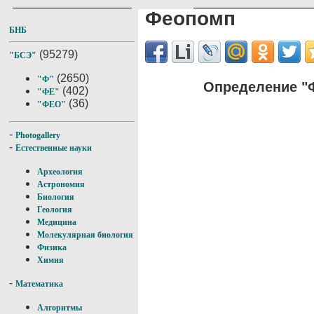
Феопомп
БНБ
(95279)
"БСЭ"
(2650)
"Ф"
Определение "
(402)
"ФЕ"
(36)
"ФЕО"
-
Photogallery
-
Естественные науки
Археология
Астрономия
Биология
Геология
Медицина
Молекулярная биология
Физика
Химия
-
Математика
Алгоритмы