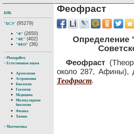
Феофраст
БНБ
(95279)
"БСЭ"
(2650)
"Ф"
Определение 
(402)
"ФЕ"
(36)
"ФЕО"
Советск
-
Photogallery
Феофраст
(Theoph
-
Естественные науки
около 287, Афины), 
Археология
.
Теофраст
Астрономия
Биология
Геология
Медицина
Молекулярная
биология
Физика
Химия
-
Математика