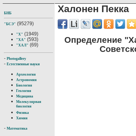
Халонен Пекка
БНБ
(95279)
"БСЭ"
(1949)
"Х"
Определение "Х
(593)
"ХА"
(69)
"ХАЛ"
Советск
-
Photogallery
-
Естественные науки
Археология
Астрономия
Биология
Геология
Медицина
Молекулярная
биология
Физика
Химия
-
Математика