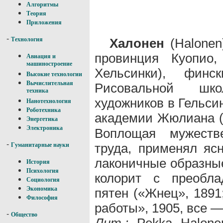
Алгоритмы
Теория
Приложения
-
Халонен
(Halonen)
Технология
провинция Куопио,
Авиация и
машиностроение
Хельсинки), фин
Высокие технологии
Вычислительная
Рисовальной шк
техника
художников в Гельси
Нанотехнология
Роботехника
академии Жюлиана (
Энергетика
Электроника
Воплощая мужестве
-
труда, применял яс
Гуманитарные науки
лаконичные образны
История
Психология
колорит с преобла
Социология
Экономика
пятен («Жнец», 1891
Философия
работы», 1905, все —
-
Общество
Лит.:
Pekka Halonen,