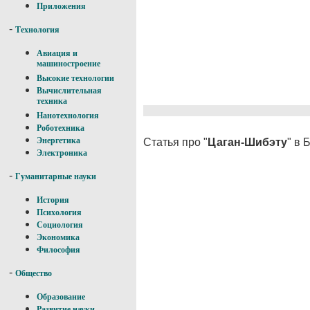
Приложения
-
Технология
Авиация и
машиностроение
Высокие технологии
Вычислительная
техника
Нанотехнология
Роботехника
Энергетика
Статья про "
Цаган-Шибэту
" в
Электроника
-
Гуманитарные науки
История
Психология
Социология
Экономика
Философия
-
Общество
Образование
Развитие науки