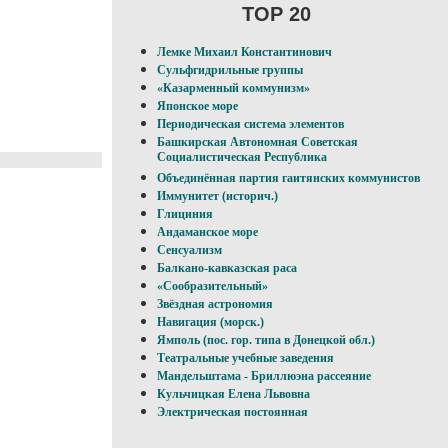
TOP 20
Лемке Михаил Константинович
Сульфгидрильные группы
«Казарменный коммунизм»
Японское море
Периодическая система элементов
Башкирская Автономная Советская
Социалистическая Республика
Объединённая партия гаитянских коммунистов
Иммунитет (историч.)
Глициния
Андаманское море
Сенсуализм
Балкано-кавказская раса
«Сообразительный»
Звёздная астрономия
Навигация (морск.)
Ямполь (пос. гор. типа в Донецкой обл.)
Театральные учебные заведения
Мандельштама - Бриллюэна рассеяние
Кульчицкая Елена Львовна
Электрическая постоянная