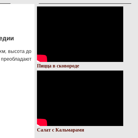
едии
км,
высота до
 преобладают
Пицца в сковороде
Салат с Кальмарами