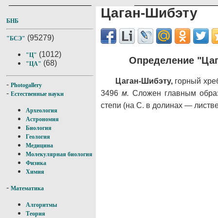
Цаган-Шибэту
БНБ
(95279)
"БСЭ"
(1012)
"Ц"
Определение "Цаг
(68)
"ЦА"
Цаган-Шибэту,
горный хреб
-
Photogallery
3496
м.
Сложен главным образ
-
Естественные науки
степи (на С. в долинах — лис
Археология
Астрономия
Биология
Геология
Медицина
Молекулярная биология
Физика
Химия
-
Математика
Алгоритмы
Теория