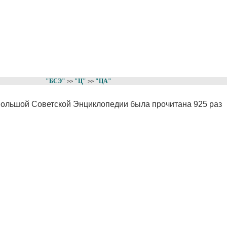
"БСЭ"
"Ц"
"ЦА"
>>
>>
 Большой Советской Энциклопедии была прочитана 925 раз