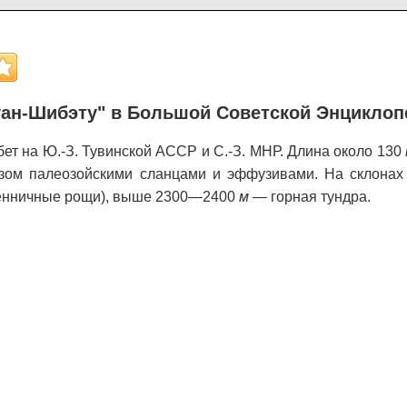
ан-Шибэту" в Большой Советской Энциклоп
ет на Ю.-З. Тувинской АССР и С.-З. МНР. Длина около 130
ом палеозойскими сланцами и эффузивами. На склонах
твенничные рощи), выше 2300—2400
м —
горная тундра.