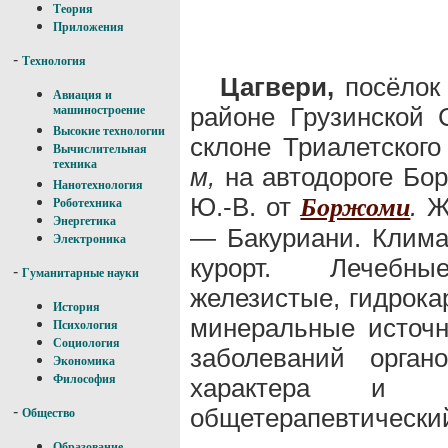
Теория
Приложения
-
Технология
Цагвери,
посёлок 
Авиация и
районе Грузинской 
машиностроение
Высокие технологии
склоне Триалетского
Вычислительная
техника
м,
на автодороге Бо
Нанотехнология
Ю.-В. от
.
Ж
Боржоми
Роботехника
Энергетика
— Бакуриани. Клима
Электроника
курорт. Лечебны
-
Гуманитарные науки
железистые, гидрока
История
минеральные источн
Психология
Социология
заболеваний орган
Экономика
Философия
характера и н
общетерапевтический
-
Общество
Образование