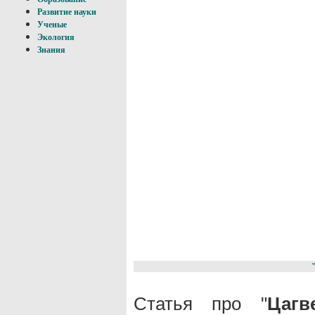
Развитие науки
Ученые
Экология
Знания
Статья про "
Цагв