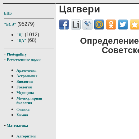
Цагвери
БНБ
(95279)
"БСЭ"
(1012)
"Ц"
Определение
(68)
"ЦА"
Советск
-
Photogallery
-
Естественные науки
Археология
Астрономия
Биология
Геология
Медицина
Молекулярная
биология
Физика
Химия
-
Математика
Алгоритмы