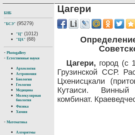
Цагери
БНБ
(95279)
"БСЭ"
(1012)
"Ц"
Определение
(68)
"ЦА"
Советск
-
Photogallery
-
Естественные науки
Цагери,
город (с 
Археология
Грузинской ССР. Ра
Астрономия
Цхенисцкали (прит
Биология
Геология
Кутаиси. Винный 
Медицина
Молекулярная
комбинат. Краеведче
биология
Физика
Химия
-
Математика
Алгоритмы