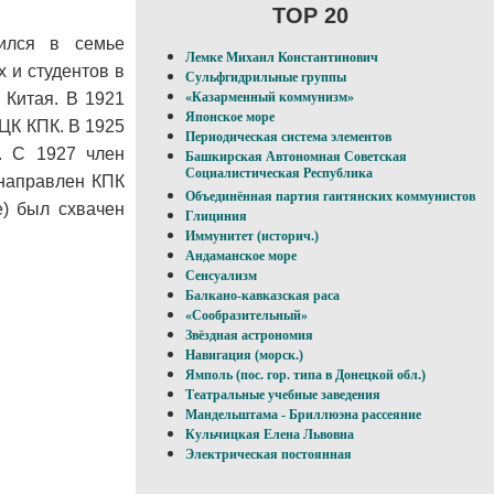
TOP 20
дился в семье
Лемке Михаил Константинович
 и студентов в
Сульфгидрильные группы
 Китая. В 1921
«Казарменный коммунизм»
Японское море
ЦК КПК. В 1925
Периодическая система элементов
. С 1927 член
Башкирская Автономная Советская
Социалистическая Республика
 направлен КПК
Объединённая партия гаитянских коммунистов
е) был схвачен
Глициния
Иммунитет (историч.)
Андаманское море
Сенсуализм
Балкано-кавказская раса
«Сообразительный»
Звёздная астрономия
Навигация (морск.)
Ямполь (пос. гор. типа в Донецкой обл.)
Театральные учебные заведения
Мандельштама - Бриллюэна рассеяние
Кульчицкая Елена Львовна
Электрическая постоянная