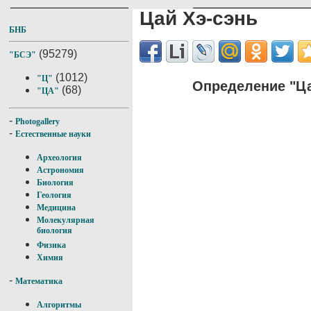
Цай Хэ-сэнь
БНБ
(95279)
"БСЭ"
(1012)
"Ц"
Определение "Ца
(68)
"ЦА"
-
Photogallery
-
Естественные науки
Археология
Астрономия
Биология
Геология
Медицина
Молекулярная
биология
Физика
Химия
-
Математика
Алгоритмы