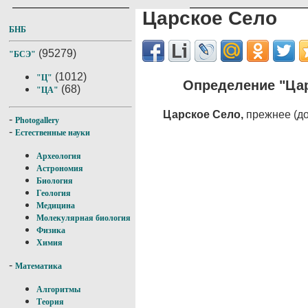
Царское Село
БНБ
(95279)
"БСЭ"
(1012)
"Ц"
Определение "Ца
(68)
"ЦА"
Царское Село,
прежнее (до
-
Photogallery
-
Естественные науки
Археология
Астрономия
Биология
Геология
Медицина
Молекулярная биология
Физика
Химия
-
Математика
Алгоритмы
Теория