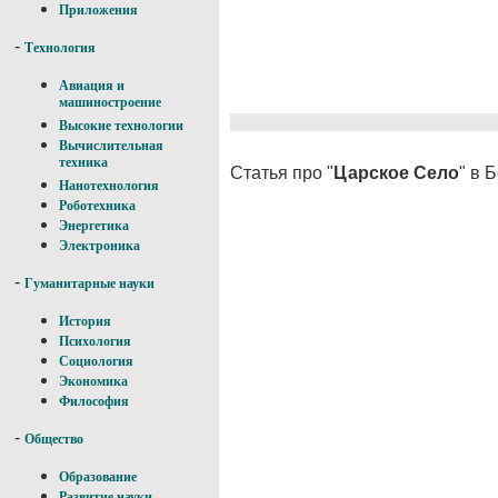
Приложения
-
Технология
Авиация и
машиностроение
Высокие технологии
Вычислительная
техника
Статья про "
Царское Село
" в 
Нанотехнология
Роботехника
Энергетика
Электроника
-
Гуманитарные науки
История
Психология
Социология
Экономика
Философия
-
Общество
Образование
Развитие науки