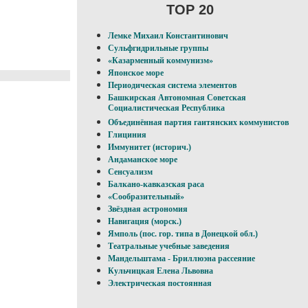
TOP 20
Лемке Михаил Константинович
Сульфгидрильные группы
«Казарменный коммунизм»
Японское море
Периодическая система элементов
Башкирская Автономная Советская
Социалистическая Республика
Объединённая партия гаитянских коммунистов
Глициния
Иммунитет (историч.)
Андаманское море
Сенсуализм
Балкано-кавказская раса
«Сообразительный»
Звёздная астрономия
Навигация (морск.)
Ямполь (пос. гор. типа в Донецкой обл.)
Театральные учебные заведения
Мандельштама - Бриллюэна рассеяние
Кульчицкая Елена Львовна
Электрическая постоянная