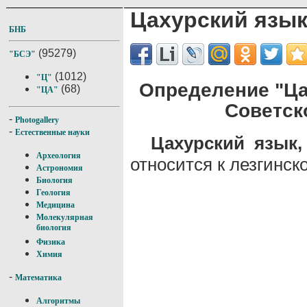
Цахурский язы
БНБ
(95279)
"БСЭ"
(1012)
"Ц"
Определение "Ца
(68)
"ЦА"
Советск
-
Photogallery
-
Естественные науки
Цахурский язык,
Археология
относится к лезгинско
Астрономия
Биология
Геология
Медицина
Молекулярная
биология
Физика
Химия
-
Математика
Алгоритмы