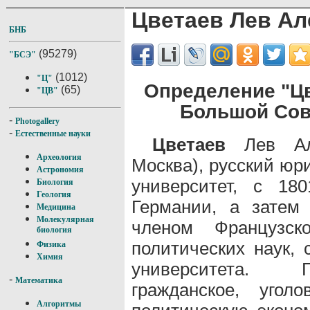
Цветаев Лев Ал
БНБ
(95279)
"БСЭ"
(1012)
"Ц"
Определение "Цв
(65)
"ЦВ"
Большой Сов
-
Photogallery
-
Естественные науки
Цветаев
Лев Але
Археология
Москва), русский юр
Астрономия
университет, с 18
Биология
Геология
Германии, а затем
Медицина
Молекулярная
членом Французс
биология
политических наук, 
Физика
Химия
университета. П
-
Математика
гражданское, угол
Алгоритмы