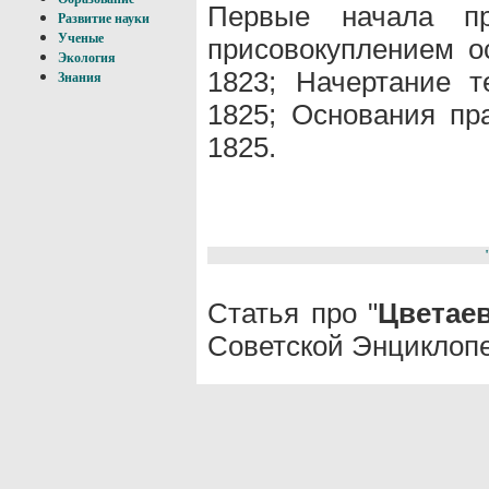
Первые начала пр
Развитие науки
Ученые
присовокуплением ос
Экология
1823; Начертание т
Знания
1825; Основания пра
1825.
Статья про "
Цветае
Советской Энциклопе