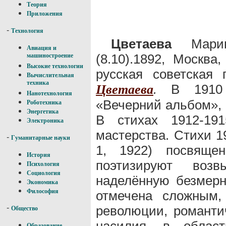
Теория
Приложения
-
Технология
Цветаева
Марин
Авиация и
(8.10).1892, Москва,
машиностроение
Высокие технологии
русская советская 
Вычислительная
техника
.
В 1910 в
Цветаева
Нанотехнология
«Вечерний альбом», 
Роботехника
Энергетика
В стихах 1912-191
Электроника
мастерства. Стихи 1
-
Гуманитарные науки
1, 1922) посвящен
История
поэтизируют возв
Психология
Социология
наделённую безмерн
Экономика
Философия
отмечена сложным,
революции, романти
-
Общество
насилия, в област
Образование