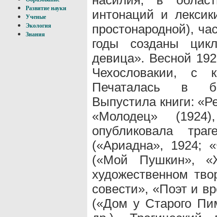
Развитие науки
интонаций и лексик
Ученые
простонародной), ча
Экология
Знания
годы созданы цикл
девица». Весной 192
Чехословакии, с 
Печаталась в бел
Выпустила книги: «Ре
«Молодец» (1924)
опубликовала тра
(«Ариадна», 1924; «
(«Мой Пушкин», «
художественном твор
совести», «Поэт и в
(«Дом у Старого Пи