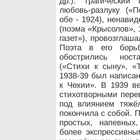
др.). Трагический 
любовь-разлуку («
обе - 1924), ненави
(поэма «Крысолов», 
газет»), провозглаш
Поэта в его борьб
обострились ност
(«Стихи к сыну», «Т
1938-39 был написа
к Чехии». В 1939 в
стихотворными перев
под влиянием тяжё
покончила с собой. 
простых, напевных
более экспрессивны