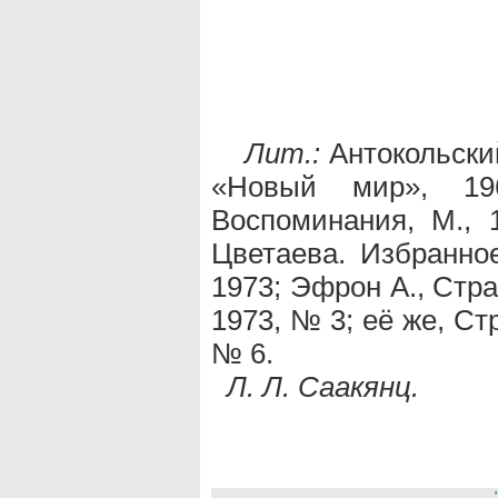
Лит.:
Антокольски
«Новый мир», 1
Воспоминания, М., 
Цветаева. Избранное
1973; Эфрон А., Стр
1973, № 3; её же, Ст
№ 6.
Л. Л. Саакянц.