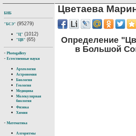
Цветаева Мари
БНБ
(95279)
"БСЭ"
(1012)
"Ц"
Определение "Цв
(65)
"ЦВ"
в Большой Со
-
Photogallery
-
Естественные науки
Археология
Астрономия
Биология
Геология
Медицина
Молекулярная
биология
Физика
Химия
-
Математика
Алгоритмы