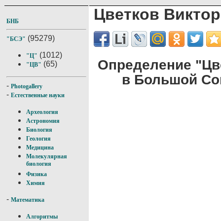
Цветков Виктор
БНБ
(95279)
"БСЭ"
(1012)
"Ц"
Определение "Цв
(65)
"ЦВ"
в Большой Со
-
Photogallery
-
Естественные науки
Археология
Астрономия
Биология
Геология
Медицина
Молекулярная
биология
Физика
Химия
-
Математика
Алгоритмы