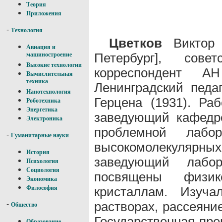
Теория
Приложения
-
Технология
Цветков
Виктор Н
Авиация и
Петербург], сове
машиностроение
Высокие технологии
корреспондент А
Вычислительная
техника
Ленинградский педаг
Нанотехнология
Герцена (1931). Ра
Роботехника
Энергетика
заведующий кафедр
Электроника
проблемной лабо
-
Гуманитарные науки
высокомолекулярных
История
заведующий лабор
Психология
Социология
посвящены физи
Экономика
кристаллам. Изуча
Философия
растворах, рассеяни
-
Общество
Государственная пре
Образование