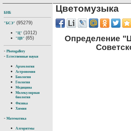
Цветомузыка
БНБ
(95279)
"БСЭ"
(1012)
"Ц"
Определение "
(65)
"ЦВ"
Советск
-
Photogallery
-
Естественные науки
Археология
Астрономия
Биология
Геология
Медицина
Молекулярная
биология
Физика
Химия
-
Математика
Алгоритмы