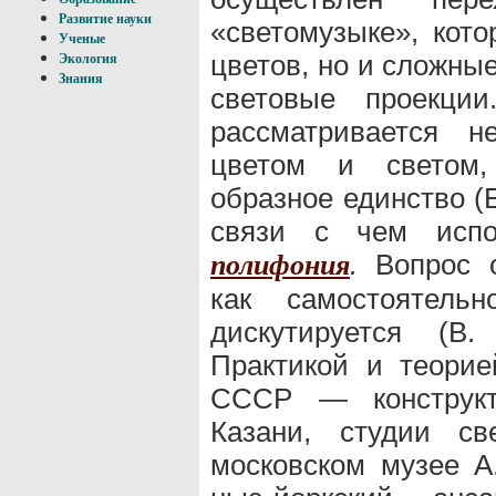
Развитие науки
«светомузыке», кото
Ученые
цветов, но и сложны
Экология
Знания
световые проекци
рассматривается н
цветом и светом,
образное единство (Б
связи с чем испол
.
Вопрос о
полифония
как самостоятель
дискутируется (В
Практикой и теорие
СССР — конструкт
Казани, студии с
московском музее А