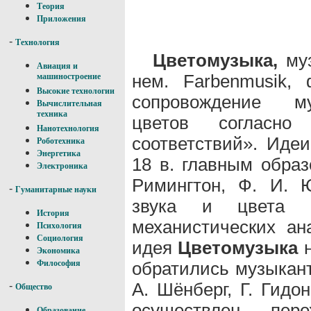
Теория
Приложения
-
Технология
Цветомузыка,
муз
Авиация и
нем. Farbenmusik, 
машиностроение
Высокие технологии
сопровождение му
Вычислительная
техника
цветов согласн
Нанотехнология
соответствий». Иде
Роботехника
Энергетика
18 в. главным образ
Электроника
Римингтон, Ф. И. Ю
-
Гуманитарные науки
звука и цвета 
История
механистических ан
Психология
Социология
идея
Цветомузыка
н
Экономика
обратились музыкант
Философия
А. Шёнберг, Г. Гидо
-
Общество
осуществлен п
Образование