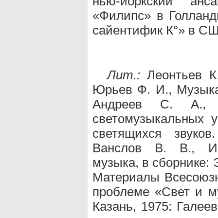
нью-йоркский анс
«Филипс» в Голланд
сайентифик К°» в СШ
Лит.:
Леонтьев К.
Юрьев Ф. И., Музыка 
Андреев С. А., 
светомузыкальных ус
светящихся звуков
Ванслов В. В., Из
музыка, в сборнике: Э
Материалы Всесоюз
проблеме «Свет и му
Казань, 1975: Галее