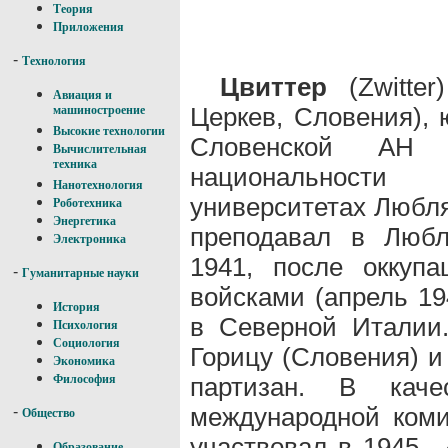
Теория
Приложения
-
Технология
Цвиттер
(Zwitter
Авиация и
Церкев, Словения), 
машиностроение
Высокие технологии
Словенской АН 
Вычислительная
техника
национальности
Нанотехнология
университетах Любл
Роботехника
Энергетика
преподавал в Любл
Электроника
1941, после оккуп
-
Гуманитарные науки
войсками (апрель 19
История
в Северной Италии
Психология
Социология
Горицу (Словения) и
Экономика
партизан. В качес
Философия
международной коми
-
Общество
участвовал в 1945—
Образование