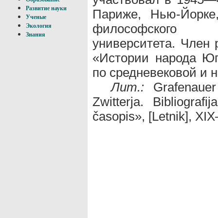
Развитие науки
Париже, Нью-Йорке
Ученые
философского ф
Экология
Знания
университета. Член 
«Истории народа Юг
по средневековой и 
Лит.:
Grafenauer 
Zwitterja. Bibliograf
časopis», [Letnik], 