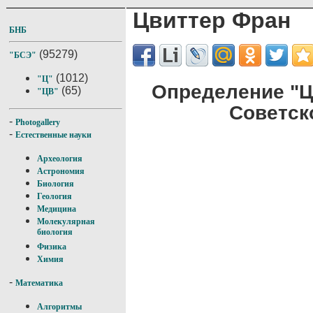
Цвиттер Фран
БНБ
(95279)
"БСЭ"
(1012)
"Ц"
Определение "Ц
(65)
"ЦВ"
Советск
-
Photogallery
-
Естественные науки
Археология
Астрономия
Биология
Геология
Медицина
Молекулярная
биология
Физика
Химия
-
Математика
Алгоритмы