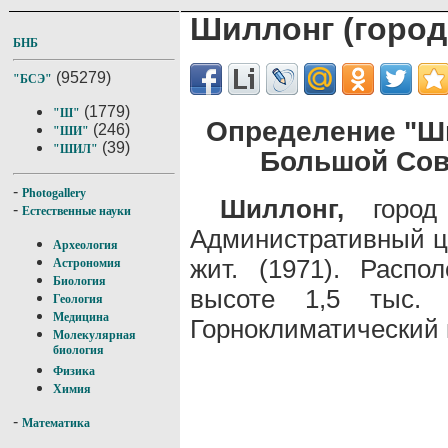
Шиллонг (город
БНБ
(95279)
"БСЭ"
(1779)
"Ш"
Определение "Ши
(246)
"ШИ"
(39)
"ШИЛ"
Большой Сов
-
Photogallery
Шиллонг,
город 
-
Естественные науки
Административный це
Археология
жит. (1971). Распо
Астрономия
Биология
высоте 1,5 тыс
Геология
Медицина
Горноклиматический 
Молекулярная
биология
Физика
Химия
-
Математика