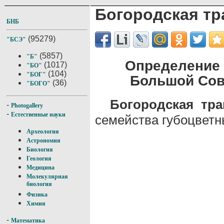
Богородская тр
БНБ
(95279)
"БСЭ"
(5857)
"Б"
Определение 
(1017)
"БО"
(104)
"БОГ"
Большой Сов
(36)
"БОГО"
Богородская тра
-
Photogallery
-
Естественные науки
семейства губоцветн
Археология
Астрономия
Биология
Геология
Медицина
Молекулярная
биология
Физика
Химия
-
Математика