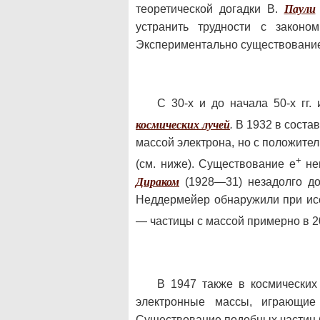
теоретической догадки В.
Паули
устранить трудности с закон
Экспериментально существование 
С 30-х и до начала 50-х гг.
космических лучей
.
В 1932 в состав
массой электрона, но с положите
+
(см. ниже). Существование е
неп
Дираком
(1928—31) незадолго до
Неддермейер обнаружили при исс
— частицы с массой примерно в 20
В 1947 также в космических
электронные массы, играющие
Существование подобных частиц