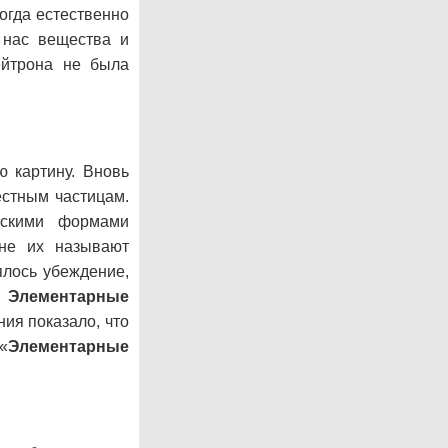
тогда естественно
 нас вещества и
ейтрона не была
ю картину. Вновь
естным частицам.
ескими формами
ине их называют
ялось убеждение,
и
Элементарные
ия показало, что
«
Элементарные