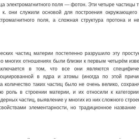
ица электромагнитного поля — фотон. Эти четыре частицы 
. к. они служили основой для построения окружающего
тромагнитного поля, а сложная структура протона и н
еских частиц материи постепенно разрушило эту просту
во многих отношениях были близки к первым четырём изв
аключается в том, что все они являются специфич
социированной в ядра и атомы (иногда по этой прич
а количество таких частиц было не очень велико, сохран
ю роль в строении материи, и их относили к категори
ерных частиц, выявление у многих из них сложного строен
 свойствами элементарности, но традиционное название 