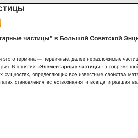
стицы
тарные частицы" в Большой Советской Энц
и этого термина — первичные, далее неразложимые частицы
рия. В понятии «
Элементарные частицы
» в современно
х сущностях, определяющих все известные свойства мате
тапах становления естествознания и всегда игравшая в