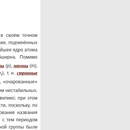
 в своём точном
ии, подчинённых
ейшее ядро атома
обширна. Помимо
ны
(p),
мюоны
(m),
v
), т. н.
странные
t
, «очарованные»
ном нестабильных.
велико; при этом
и, поскольку, по
ование названия
о с тем периодом
нной группы были