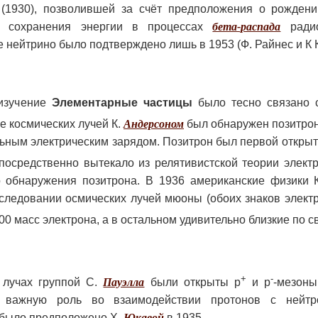
(1930), позволившей за счёт предположения о рождени
ом сохранения энергии в процессах
бета-распада
радио
нейтрино было подтверждено лишь в 1953 (Ф. Райнес и К 
 изучение
Элементарные частицы
было тесно связано 
е космических лучей К.
Андерсоном
был обнаружен позитрон
льным электрическим зарядом. Позитрон был первой откры
осредственно вытекало из релятивистской теории электр
 обнаружения позитрона. В 1936 американские физики К
ледовании осмических лучей мюоны (обоих знаков электр
0 масс электрона, а в остальном удивительно близкие по с
+
-
 лучах группой С.
Пауэлла
были открыты p
и p
-мезоны
 важную роль во взаимодействии протонов с нейтр
 было предположено Х.
Юкавой
в 1935.