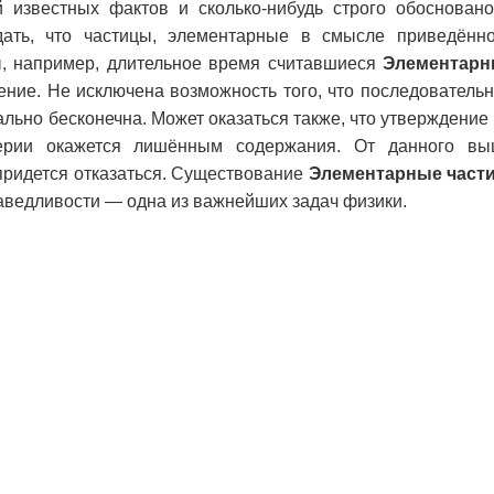
й известных фактов и сколько-нибудь строго обоснован
ать, что частицы, элементарные в смысле приведённо
ы, например, длительное время считавшиеся
Элементарн
ние. Не исключена возможность того, что последовательн
но бесконечна. Может оказаться также, что утверждение «
терии окажется лишённым содержания. От данного в
придется отказаться. Существование
Элементарные част
раведливости — одна из важнейших задач физики.