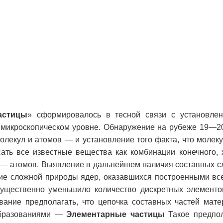
астицы
» сформировалось в тесной связи с установлен
 микроскопическом уровне. Обнаружение на рубеже 19—2
олекул и атомов — и установление того факта, что молек
ать все известные вещества как комбинации конечного, 
 — атомов. Выявление в дальнейшем наличия составных 
ие сложной природы ядер, оказавшихся построенными все
ущественно уменьшило количество дискретных элемент
вание предполагать, что цепочка составных частей мат
образованиями —
Элементарные частицы
Такое предпо