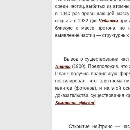
среди частиц, выбитых из атомн
в 1840 раз превышающей массу 
открыта в 1932 Дж.
Чедвиком
при 
близкую к массе протона, но 
выявление частиц — структурных 
Вывод о существовании част
Планка
(1900). Предположив, что 
Планк получил правильную форм
постулировал, что электромагн
квантов (фотонов), и на этой о
доказательства существования 
Комптона эффект
).
Открытие нейтрино — час