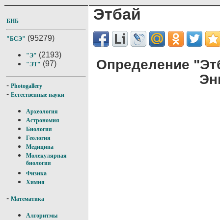
Этбай
БНБ
(95279)
"БСЭ"
(2193)
"Э"
Определение "Эт
(97)
"ЭТ"
Эн
-
Photogallery
-
Естественные науки
Археология
Астрономия
Биология
Геология
Медицина
Молекулярная
биология
Физика
Химия
-
Математика
Алгоритмы