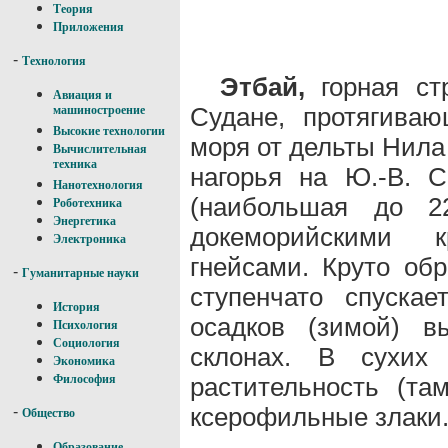
Теория
Приложения
-
Технология
Этбай,
горная ст
Авиация и
Судане, протягиваю
машиностроение
Высокие технологии
моря от дельты Нила 
Вычислительная
техника
нагорья на Ю.-В. 
Нанотехнология
(наибольшая до 
Роботехника
Энергетика
докеморийскими к
Электроника
гнейсами. Круто об
-
Гуманитарные науки
ступенчато спуска
История
осадков (зимой) в
Психология
Социология
склонах. В сухих 
Экономика
растительность (та
Философия
ксерофильные злаки
-
Общество
Образование