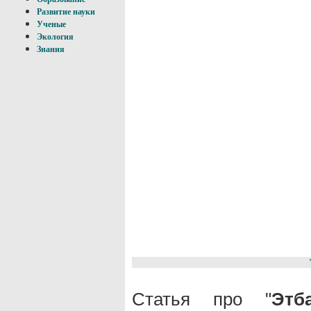
Развитие науки
Ученые
Экология
Знания
Статья про "
Этб